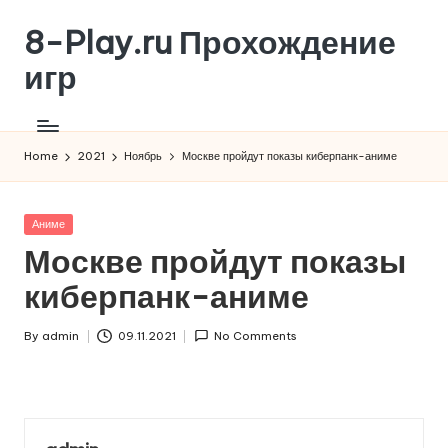
8-Play.ru Прохождение
Skip
to
игр
content
Home
2021
Ноябрь
Москве пройдут показы киберпанк-аниме
Posted
Аниме
in
Москве пройдут показы
киберпанк-аниме
By
admin
09.11.2021
No Comments
Posted
by