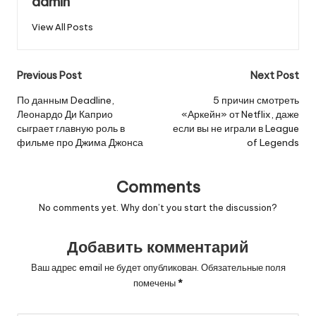
admin
View All Posts
Post
Previous Post
Next Post
navigation
По данным Deadline,
5 причин смотреть
Леонардо Ди Каприо
«Аркейн» от Netflix, даже
сыграет главную роль в
если вы не играли в League
фильме про Джима Джонса
of Legends
Comments
No comments yet. Why don’t you start the discussion?
Добавить комментарий
Ваш адрес email не будет опубликован.
Обязательные поля
помечены
*