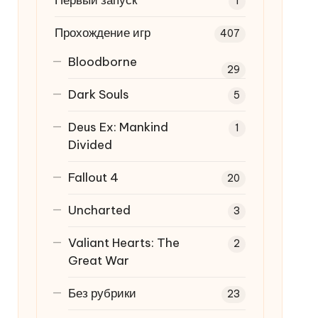
Первый запуск
1
Прохождение игр
407
Bloodborne
29
Dark Souls
5
Deus Ex: Mankind
1
Divided
Fallout 4
20
Uncharted
3
Valiant Hearts: The
2
Great War
Без рубрики
23