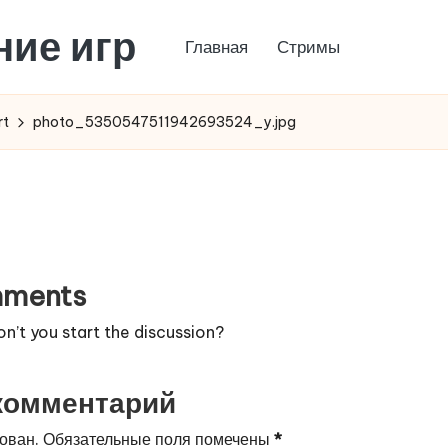
ние игр
Главная
Стримы
rt
photo_5350547511942693524_y.jpg
ments
’t you start the discussion?
комментарий
ован.
Обязательные поля помечены
*