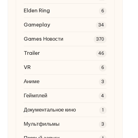
Elden Ring
6
Gameplay
34
Games Новости
370
Trailer
46
VR
6
Аниме
3
Геймплей
4
Документальное кино
1
Мультфильмы
3