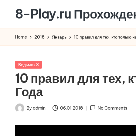
8-Play.ru Прохожде
Skip
to
content
Home
2018
Январь
10 правил для тех, кто только н
Posted
Ведьмак 3
in
10 правил для тех, 
Года
By
admin
06.01.2018
No Comments
Posted
by