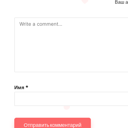
Ваш а
Имя
*