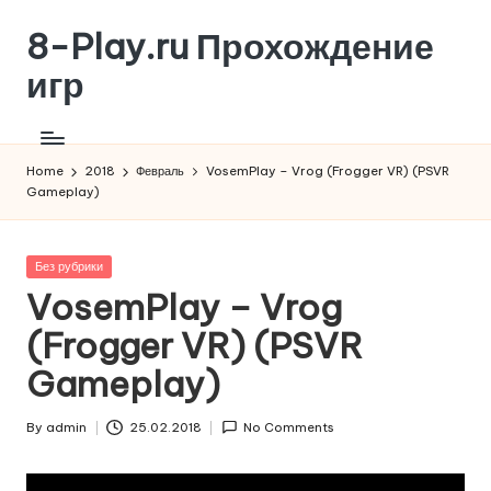
8-Play.ru Прохождение
Skip
to
игр
content
Home
2018
Февраль
VosemPlay – Vrog (Frogger VR) (PSVR
Gameplay)
Posted
Без рубрики
in
VosemPlay – Vrog
(Frogger VR) (PSVR
Gameplay)
By
admin
25.02.2018
No Comments
Posted
by