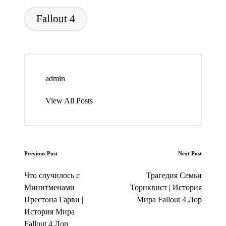
Tags:
Fallout 4
admin
View All Posts
Post
Previous Post
Next Post
navigation
Что случилось с
Трагедия Семьи
Минитменами
Торнквист | История
Престона Гарви |
Мира Fallout 4 Лор
История Мира
Fallout 4 Лор