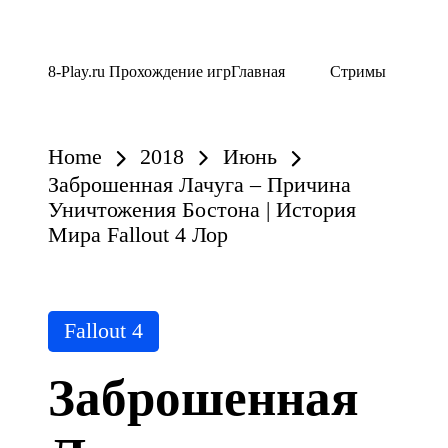
Skip
8-Play.ru Прохождение игр
Главная
Стримы
to
content
Home
2018
Июнь
Заброшенная Лачуга – Причина
Уничтожения Бостона | История
Мира Fallout 4 Лор
Posted
Fallout 4
in
Заброшенная