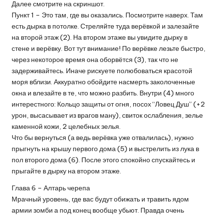
Далее смотрите на скриншот.
Пункт 1 – Это там, где вы оказались. Посмотрите наверх. Там
есть дырка в потолке. Стреляйте туда верёвкой и залезайте
на второй этаж (2). На втором этаже вы увидите дырку в
стене и верёвку. Вот тут внимание! По верёвке лезьте быстро,
через некоторое время она оборвётся (3), так что не
задерживайтесь. Иначе рискуете полюбоваться красотой
моря вблизи. Аккуратно обойдите насмерть заколоченные
окна и влезайте в те, что можно разбить. Внутри (4) много
интерестного: Кольцо защиты от огня, посох “Ловец Душ” (+2
урон, высасывает из врагов ману), свиток ослабления, зелье
каменной кожи, 2 целебных зелья.
Что бы вернуться (а ведь верёвка уже отвалилась), нужно
прыгнуть на крышу первого дома (5) и выстрелить из лука в
пол второго дома (6). После этого спокойно спускайтесь и
прыгайте в дырку на втором этаже.
Глава 6 – Алтарь черепа
Мрачный уровень, где вас будут обижать и травить ядом
армии зомби а под конец вообще убьют. Правда очень