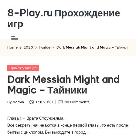
8-Play.ru Прохождение
Skip
to
игр
content
Home
2020
Ноябрь
Dark Messiah Might and Magic – Тайники
Posted
Прохождение игр
in
Dark Messiah Might and
Magic – Тайники
By
admin
17.11.2020
No Comments
Posted
by
Глава 1 – Врата Стоунхелма
Все секреты начинаются в конце первой главы, то есть после
бытвы с циклопом. Вы выходите в город…