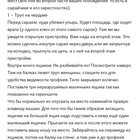
мест (все они во второй части ваших похождений, то есть в
сарайчике и его окрестностях).
1 – Труп на чердаке
Перед сараем, куда убежал упырь, будет площадь, где ходят
враги (у одного ключ от этого самого сарая). Там же вы
увидите открытую пристройку. Вам надо на второй этаж. Это
можно сделать изнутри сарая через дверь или же запрыгнув
на колодец, прыгнуть на цепь, а с неё на второй этаж
пристройки.
Внутри много ящиков. Не разбивайте их! Посмотрите наверх.
Там на балках лежит труп женщины, стащите его для
удобства видимости трофеев. Тело закрывает колечко.
Поставьте три неразрушимых маленьких ящика так как
показанно на скриншоте.
Что бы нормально их опускать на место нажимайте правую
клавишу мышки. Для того что бы таким образом затащить
ящички на большой ящик надо подставить к нему ещё один
маленький ящичек. Прыгаете на него и после этого можете
поставить вашу ношу на место. Забирайтесь на пирамиду из
ящиков, потом на балку на стене, а там уже и до трофеев