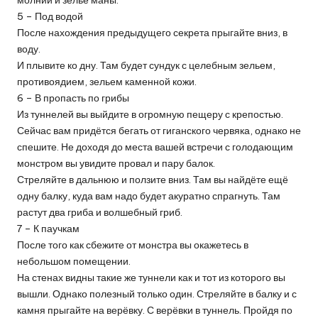
молнии и зелье маны.
5 – Под водой
После нахождения предыдущего секрета прыгайте вниз, в
воду.
И плывите ко дну. Там будет сундук с целебным зельем,
противоядием, зельем каменной кожи.
6 – В пропасть по грибы
Из туннелей вы выйдите в огромную пещеру с крепостью.
Сейчас вам придётся бегать от гиганского червяка, однако не
спешите. Не доходя до места вашей встречи с голодающим
монстром вы увидите провал и пару балок.
Стреляйте в дальнюю и ползите вниз. Там вы найдёте ещё
одну балку, куда вам надо будет акуратно спрагнуть. Там
растут два гриба и волшебный гриб.
7 – К паучкам
После того как сбежите от монстра вы окажетесь в
небольшом помещении.
На стенах видны такие же туннели как и тот из которого вы
вышли. Однако полезный только один. Стреляйте в балку и с
камня прыгайте на верёвку. С верёвки в туннель. Пройдя по