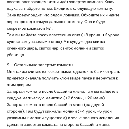
восстанавливающем жизни идёт запертая комната. Ключ
паука вы найдёте потом. Входите в следующую комнату.
Зана предупредит, что рядом ловушки. Обходите их и идите
через проход в самую дальнюю комнату. Она и будет
секретной комнатой №1.
Там вы найдёте посох властелина огня (+3 урона, +6 урона
существам уязвимым к огню). А в сундуке два свитка
огненного шара, свиток чар, свиток молнии и свиток
убежища.
9 – Остальныне запертые комнаты.
Они так же считаются секретными, однако что бы их открыть
придётся сначала получить ключ ввиде паука и вернуться к
этим дверям.
Запертая комната после бассейна жизни. Там вы найдёте в
сундуке магическую манитию (+2 брони, +20 мана).
Запертая комната после бассейна маны (на другой
стороне). Там будут кинжалы молний (+4 урон, +8 урон
уязвимым к молнии существам) и зелье полного исцеления.
Дальняя запертая комната на стороне бассейна маны.