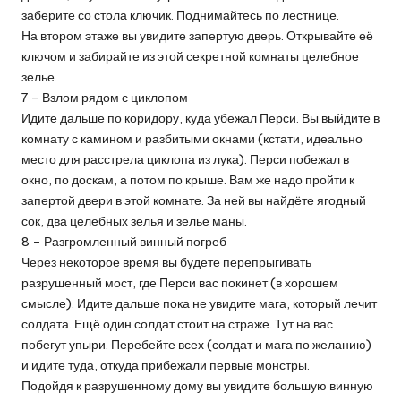
заберите со стола ключик. Поднимайтесь по лестнице.
На втором этаже вы увидите запертую дверь. Открывайте её
ключом и забирайте из этой секретной комнаты целебное
зелье.
7 – Взлом рядом с циклопом
Идите дальше по коридору, куда убежал Перси. Вы выйдите в
комнату с камином и разбитыми окнами (кстати, идеально
место для расстрела циклопа из лука). Перси побежал в
окно, по доскам, а потом по крыше. Вам же надо пройти к
запертой двери в этой комнате. За ней вы найдёте ягодный
сок, два целебных зелья и зелье маны.
8 – Разгромленный винный погреб
Через некоторое время вы будете перепрыгивать
разрушенный мост, где Перси вас покинет (в хорошем
смысле). Идите дальше пока не увидите мага, который лечит
солдата. Ещё один солдат стоит на страже. Тут на вас
побегут упыри. Перебейте всех (солдат и мага по желанию)
и идите туда, откуда прибежали первые монстры.
Подойдя к разрушенному дому вы увидите большую винную