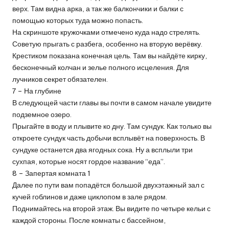
верх. Там видна арка, а так же балкончики и балки с
помощью которых туда можно попасть.
На скриншоте кружочками отмечено куда надо стрелять.
Советую прыгать с разбега, особенно на вторую верёвку.
Крестиком показана конечная цель. Там вы найдёте кирку,
бесконечный колчан и зелье полного исцеления. Для
лучников секрет обязателен.
7 – На глубине
В следующей части главы вы почти в самом начале увидите
подземное озеро.
Прыгайте в воду и плывите ко дну. Там сундук. Как только вы
откроете сундук часть добычи всплывёт на поверхность. В
сундуке останется два ягодных сока. Ну а всплыли три
сухпая, которые носят гордое название “еда”.
8 – Запертая комната 1
Далее по пути вам попадётся большой двухэтажный зал с
кучей гоблинов и даже циклопом в зале рядом.
Поднимайтесь на второй этаж. Вы видите по четыре кельи с
каждой стороны. После комнаты с бассейном,