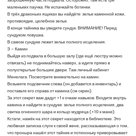
заброшенную часть подвала. Осторожно, там есть три
маленьких паучка. Не испачкайте ботинки.
В трёх драконьих ящиках вы найдёте: зелье каменной кожи,
противоядие, целебное зелье.
В конце тайника вы увидите сундук. ВНИМАНИЕ! Перед
сундуком ловушка.
В самом сундуке лежит зелье полного исцеления.
3 – Камин
Выйдя из подвала в большую залу (где ещё люстру можно
отвязать) не поднимайтесь наверх, а идите прямо в
полуоткрытые большие двери. Там личный кабинет
Менелага. Посмотрите внимательно на камин.
Возьмите подсвечник слева (он добавится в инвентарь) и
поставьте его справа от камина (см скрин).
За этот секрет вам дадут +1 к очкам навыков. Входите внутрь
камина и найдите в сундуке: зелье полного исцеления, два
свитка огненного шара и кольцо мудреца (+10 к мане).
Кстати, намёк на этот секрет находится в библиотеке. Это
любвная записка слуги к своей жене, рассказывающая о том,
что проныра нашёл этот тайник и потихоньку приворовывает