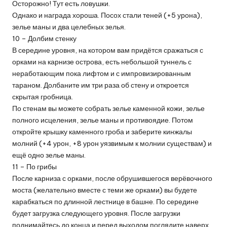
Осторожно! Тут есть ловушки.
Однако и награда хороша. Посох стали теней (+5 урона),
зелье маны и два целебных зелья.
10 – Долбим стенку
В середине уровня, на котором вам придётся сражаться с
орками на карнизе острова, есть небольшой туннель с
неработающим пока лифтом и с импровизированным
тараном. Долбаните им три раза об стену и откроется
скрытая гробница.
По стенам вы можете собрать зелье каменной кожи, зелье
полного исцеления, зелье маны и противоядие. Потом
откройте крышку каменного гроба и заберите кинжалы
молний (+4 урон, +8 урон уязвимым к молнии существам) и
ещё одно зелье маны.
11 – По грибы
После карниза с орками, после обрушившегося верёвочного
моста (желательно вместе с теми же орками) вы будете
карабкаться по длинной лестнице в башне. По середине
будет загрузка следующего уровня. После загрузки
поднимайтесь до конца и перед выходом поглядите наверх.