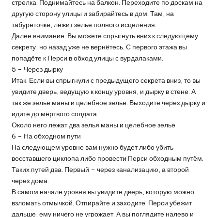
стрелка. Поднимайтесь на балкон. Переходите по доскам на
другую сторону улицы и забирайтесь в дом. Там, на
табуреточке, лежит зелье полного исцеления.
Далее внимание. Вы можете спрыгнуть вниз к следующему
секрету, но назад уже не вернётесь. С первого этажа вы
попадёте к Перси в обход улицы с вурдалаками.
5 – Через дырку
Итак. Если вы спрыгнули с предыдущего секрета вниз, то вы
увидите дверь, ведущую к концу уровня, и дырку в стене. А
так же зелье маны и целебное зелье. Выходите через дырку и
идите до мёртвого солдата.
Около него лежат два зелья маны и целебное зелье.
6 – На обходном пути
На следующем уровне вам нужно будет либо убить
восставшего циклопа либо провести Перси обходным путём.
Таких путей два. Первый – через канализацию, а второй
через дома.
В самом начале уровня вы увидите дверь, которую можно
взломать отмычкой. Отпирайте и заходите. Перси убежит
дальше, ему ничего не угрожает. А вы поглядите налево и