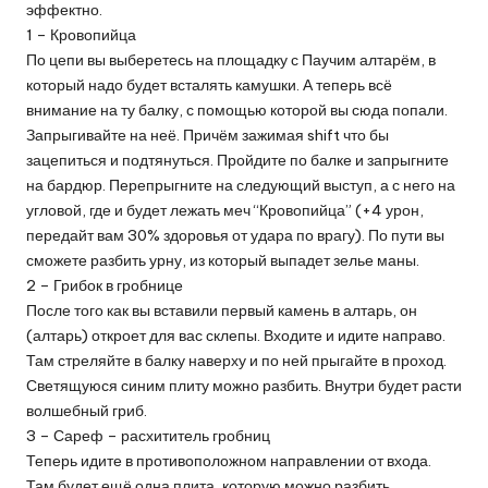
эффектно.
1 – Кровопийца
По цепи вы выберетесь на площадку с Паучим алтарём, в
который надо будет всталять камушки. А теперь всё
внимание на ту балку, с помощью которой вы сюда попали.
Запрыгивайте на неё. Причём зажимая shift что бы
зацепиться и подтянуться. Пройдите по балке и запрыгните
на бардюр. Перепрыгните на следующий выступ, а с него на
угловой, где и будет лежать меч “Кровопийца” (+4 урон,
передайт вам 30% здоровья от удара по врагу). По пути вы
сможете разбить урну, из который выпадет зелье маны.
2 – Грибок в гробнице
После того как вы вставили первый камень в алтарь, он
(алтарь) откроет для вас склепы. Входите и идите направо.
Там стреляйте в балку наверху и по ней прыгайте в проход.
Светящуюся синим плиту можно разбить. Внутри будет расти
волшебный гриб.
3 – Сареф – расхититель гробниц
Теперь идите в противоположном направлении от входа.
Там будет ещё одна плита, которую можно разбить.