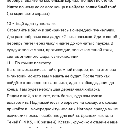
перепрыгивайте на маленький карниз, что идёт по стене.
Идите по нему до самого конца и найдёте волшебный гриб
(на скриншоте справа).
10 – Ещё один туннельчик
Стреляйте в балку и забирайтесь в очередной туннельчик.
Для разнообразия вам дадут +2 очка навыков. Идите вперёт,
перепрыгните через ямку и идите до комнаты с пауком. В
сундуке зелье маны, противоядие, зелье каменной кожи,
свиток огненного шара, свиток молнии.
11 – По крыше к секрету
Вы опять оказались в той огромной пещере, но на этот раз
гигантский монстр вам мешать не будет. После того как
сойдёте с последнего вагончика, идите в обход здания до
конца. Там будет небольшая деревянная хибарка.
Рядом с ней, в темноте, есть балка, куда вам нужно
выстрелить. Поднимайтесь по верёвке на крышу, а с крыши
прыгайте в… в очередной туннельчик. Награда правда выше
всяческих похвал, особенно для война. Доспехи из стали
Теней (+4 Кб, +10 жизней). Кстати, кружочком отмечен ещё