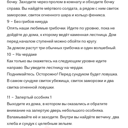
бочку. Заходите через пролом в комнату и обходите бочку
справа. Вы найдёте мёртвого солдата, а рядом с ним свиток
заморозки, свиток огненного шара и кольцо феникса.
9 – Без грибов никуда
Опять наши любимые грибочки. Идите по уровню, пока не
дойдёте до дома, к кторому ведёт каменная лестница. Дом
перед началом ступеней можно обойти по кругу.
За домом растут три обычных грибочка и один волшебный.
10 – На чердаке
Как только вы окажетесь на следующем уровне идите
направо. Вы увидите лестницу на чердак.
Поднимайтесь. Осторожно! Перед сундуком будет ловушка.
В самом сундуке свиток убежища, свиток заморозки и два
свитка огненной ловушки.
11 – Запертый особняк 1
Выходите из дома, в котором вы оказались и обратите
внимание на запертую дверь небольшого особняка.
Взламывайте её и заходите. Внутри вы найдёте ветчину, два
хлеба и сундук с целебным зельем.