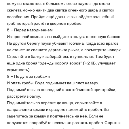
нему вы окажетесь в большом логове пауков, где около
скелета можно найти два свитка огненного шара и свиток
ослабления. Пройдя ещё дальше вы найдёте волшебный
гриб, который растёт в дверном проёме.
8 – Перед наводнением
Из прошлой комнаты вы выйдите в полузатопленную башню.
На другом берегу пауки убивают гоблина. Когда всех врагов
не станет не спешите дёргать за рычаг, а посмотрите наверх.
Стреляйте в балку и забирайтесь в туннельчик. Там будет
ещё одна броня “одежды короля воров” (+2 КБ, улучшает
скрытность).
9 – По дуге за грибами
И опять грибы. Вода поднимает ваш плот наверх.
Поднимайтесь на последний этаж гоблинской пристройки,
расстреляв балку.
Поднимайтесь по верёвке до конца, спрыгивайте в
направлении крыши и сразу же нажимайте пробел. Вы
зацепитесь за крышу и подтянетесь на неё. Если не
получается попробуйте несколько раз жать пробел. С крыши