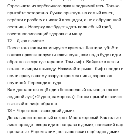
Стрельните из верёвочного лука и поднимайтесь. Только
прыгайте осторожно. Лучше прыгнуть на самый конец
верёвки с разбегу с нижней площадки, а не с обрушенной
лестницы. Наверху вас будет ждать волшебный гриб,
восстанавливающий здоровье и ману.
12 – Дыра в лифте
После того как вы активируете кристал Шантири, убъёте
вожака орков и получити ключ паука, вам надо будет идти
обратно к секрету с тараном. Там лифт. Войдите в него и
встаньте лицом к выходу. Нажимайте рычаг. Лифт поедет и
почти сразу вашему взору откроется ниша, заросшая
паутиной. Переходите туда.
Вам достанется ещё один бесконечный колчан, а так же
ледяной лук (+2 урон, заморозка). Потом прыгайте вниз и
вызывайте лифт обратно.
13 – Через окно в соседний домик
Довольно интерестный секрет. Многоходовый. Как только
лифт приедет вверх идите направо в домик, нависший над
пропастью. Рядом с ним, но выше висит ещё один домик.