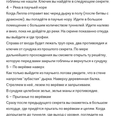
гоблины не нашли. Ключик вы найдёте в следующем секрете.
4 – Река в паучьей норе
Когда Лилла отправит вас черед дырку в полу (после битвы с
драконом), вы попадёте в паучью нору. Идите в большое
помещение с большим количеством туннелей. Идите налево
и вниз, пока не дойдёте до реки. На скрине показанно откуда
вы выйдите и где трофеи.
Справа от входа будет лежать труп орка, два противоядия и
ключик от сундука из прошлого секрета. По мере
дальнейшего прохождения вы сможете открыть ту решётку,
которую перед вами закрыли гоблины и вернуться к сундуку.
5 – По верёвке наверх
Как только выйдите из паучьего логова увидите, что в стене
напротив “зубастая” дырка. Наверху деревянная балка.
Стреляем в неё, лезем по верёвке и запрыгиваем.
В сундуке целебное зелье, зелье маны и противоядие.
6 – Прыганье по верёвкам
Сразу после предыдущего секрета вы окажетесь в большом
колодце, где придётся прыгать по верёвкам и цепям. Когда
допрыгаете до туннеля, где выход с уровня, поглядите на