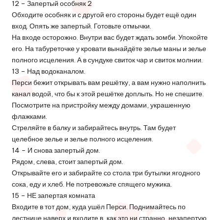
12 – Запертый особняк 2
Обходите особняк и с другой его стороны будет ещё один
вход. Опять же запертый. Готовьте отмычки.
На входе осторожно. Внутри вас будет ждать зомби. Упокойте
его. На табуреточке у кровати вынайдёте зелье маны и зелье
полного исцеления. А в сундуке свиток чар и свиток молнии.
13 – Над водоканалом.
Перси бежит открывать вам решётку, а вам нужно наполнить
канал водой, что бы к этой решётке доплыть. Но не спешите.
Посмотрите на пристройку между домами, украшенную
флажками.
Стреляйте в балку и забирайтесь внутрь. Там будет
целебное зелье и зелье полного исцеления.
14 – И снова запертый дом.
Рядом, слева, стоит запертый дом.
Открывайте его и забирайте со стола три бутылки ягодного
сока, еду и хлеб. Не потревожьте спящего мужика.
15 – НЕ запертая комната
Входите в тот дом, куда ушёл Перси. Поднимайтесь по
лестнице наверх и входите в, как это ни странно, незапертую