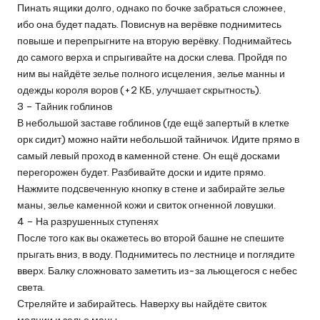
Пинать ящики долго, однако по бочке забраться сложнее,
ибо она будет падать. Повиснув на верёвке поднимитесь
повыше и перепрыгните на вторую верёвку. Поднимайтесь
до самого верха и спрыгивайте на доски слева. Пройдя по
ним вы найдёте зелье полного исцеления, зелье манны и
одежды короля воров (+2 КБ, улучшает скрытность).
3 – Тайник гоблинов
В небольшой заставе гоблинов (где ещё запертый в клетке
орк сидит) можно найти небольшой тайничок. Идите прямо в
самый левый проход в каменной стене. Он ещё досками
перегорожен будет. Разбивайте доски и идите прямо.
Нажмите подсвеченную кнопку в стене и забирайте зелье
маны, зелье каменной кожи и свиток огненной ловушки.
4 – На разрушенных ступенях
После того как вы окажетесь во второй башне не спешите
прыгать вниз, в воду. Поднимитесь по лестнице и поглядите
вверх. Балку сложновато заметить из-за льющегося с небес
света.
Стреляйте и забирайтесь. Наверху вы найдёте свиток