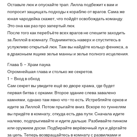
Оставьте люк и опускайте трап. Лилла подбежит к вам и
попросит защищать подходы к кораблю от врагов. Сама же
юная чародейка скажет, что пойдёт освобождать команду.
Это она как раз про запертый люк.
После того как перебъёте всех врагов не спешите заходить
за Лиллой в комнату. Поднимитесь наверх и спуститесь в
услужливо открытый люк. Там вы найдёте кольцо феникса, а
в драконьем ящике зелье манны и зелье полного исцеления.
Глава 5 – Храм паука
Огромнейшая глава и столько же секретов.
1 – Вход в обход
Сам секрет вы увидите ещё во дворе храма, где будет
первая битва с орками. Второе здание слева завалено
камнями, однако там явно что-то есть. Истребляйте орков и
идите за Лиллой. Потом прыгайте вниз. Вскоре по туннелям
вы придёте в комнату, откуда есть два пути. Сначала идите
налево, подпрыгивайте и идите дальше. Разбивайте пинком
или оружием доски. Подбирайте верёвочный лук и дёргайте
за цепь. Теперь возвращайтесь в комнату с развилками и