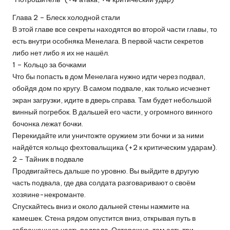
Глава 2 – Блеск холодной стали
В этой главе все секреты находятся во второй части главы, то
есть внутри особняка Менелага. В первой части секретов
либо нет либо я их не нашёл.
1 – Кольцо за бочками
Что бы попасть в дом Менелага нужно идти через подвал,
обойдя дом по кругу. В самом подвале, как только исчезнет
экран загрузки, идите в дверь справа. Там будет небольшой
винный погребок. В дальшей его части, у огромного винного
бочонка лежат бочки.
Перекидайте или уничтожте оружием эти бочки и за ними
найдётся кольцо фехтовальщика (+2 к критическим ударам).
2 – Тайник в подвале
Продвигайтесь дальше по уровню. Вы выйдите в другую
часть подвала, где два солдата разговаривают о своём
хозяине-некроманте.
Спускайтесь вниз и около дальней стены нажмите на
камешек. Стена рядом опустится вниз, открывая путь в