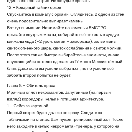
один волшебный гриб. Не забудьте срезать.
12 – Коварный тайник орков
Спускайтесь в комнату с орками. Оглядитесь. В одной из стен
очень подозрительно выпирает камень.
Вот тут внимание. Нажимайте на камень и БЫСТРО
прыгайте внутрь комнаты, собирайте всё что есть в сундуе:
кинжалы льда (+2 урон, магия – заморозка), зелье маны,
свиток огненного шара, свиток ослабления и свиток молнии.
После этого так же быстро выбирайтесь из комнаты, иначе
опускающийся потолок сделает из Тёмного Мессии тёмный
блин. Даже если вы успели выбраться, но не успели всё
забрать второй попытки не будет.
Глава 8 – Обитель праха
Мрачный оплот некромантов. Запутанные (на первый
взгляд) корридоры, кельи и готишная архитектура.
1 – Сейф за картиной
Первый секрет будет далеко не сразу. Следите за
табличками на стенах. Вам нужен тренировочный зал. После
него заходите в келью некроманта-тренера, у которого на