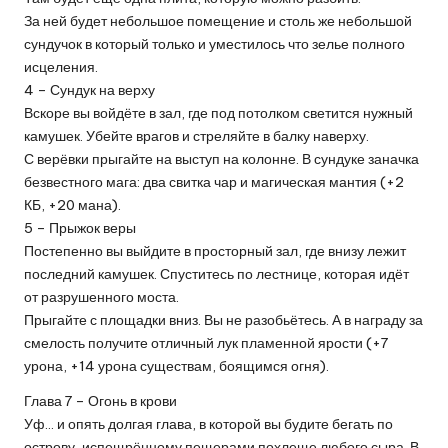
За ней будет небольшое помещение и столь же небольшой
сундучок в который только и уместилось что зелье полного
исцеления.
4 – Сундук на верху
Вскоре вы войдёте в зал, где под потолком светится нужный
камушек. Убейте врагов и стреляйте в балку наверху.
С верёвки прыгайте на выступ на колонне. В сундуке заначка
безвестного мага: два свитка чар и магическая мантия (+2
КБ, +20 мана).
5 – Прыжок веры
Постепенно вы выйдите в просторный зал, где внизу лежит
последний камушек. Спуститесь по лестнице, которая идёт
от разрушенного моста.
Прыгайте с площадки вниз. Вы не разобьётесь. А в награду за
смелость получите отличный лук пламенной ярости (+7
урона, +14 урона существам, боящимся огня).
Глава 7 – Огонь в крови
Уф… и опять долгая глава, в которой вы будите бегать по
острову, испещрённому пещерами похлеще любого сыра. В