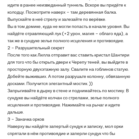
идите в ранее неизведанный туннель. Вскоре вы придёте к
колодцу. Посмотрите наверх – там деревянная балка.
Выпускайте в неё стрелу и залезайте по верёвке.
Вы в том домике, куда не могли попасть в начале уровня. Вы
найдёте отравляющий лук (+2 урон, магия – облаго яда), а
так же в сундуке зелье полного исцеления и противоядие.
2 – Разрушительный секрет
После того как Лилла отправит вас ставить кристал Шантири
для того что бы открыть двери к Черепу теней, вы выйдите в
просторную двухэтажную залу. Свалите на гоблинов статую.
Добейте выживших. А потом разрушьте колонну, обвязанную
досками. Получится элегантный мостик. ))
Запрыгивайте в дырку в стене и поднимайтесь по мостику. В
сундуке вы найдёте колчан со стрелами, зелье полного
исцеления и противоядие. Нажимайте на рычаг и идите
дальше.
3 – Заначка орков
Наверху вы найдёте запертый сундук и записку, мол орки
спрятали в нём противоядие и заперли сундук что бы