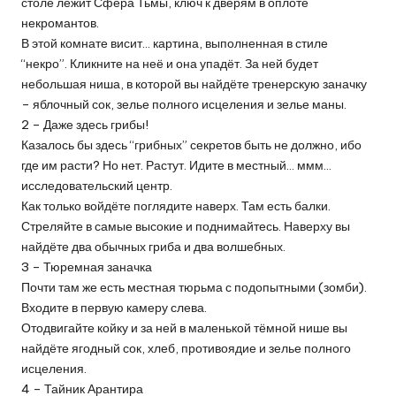
столе лежит Сфера Тьмы, ключ к дверям в оплоте
некромантов.
В этой комнате висит… картина, выполненная в стиле
“некро”. Кликните на неё и она упадёт. За ней будет
небольшая ниша, в которой вы найдёте тренерскую заначку
– яблочный сок, зелье полного исцеления и зелье маны.
2 – Даже здесь грибы!
Казалось бы здесь “грибных” секретов быть не должно, ибо
где им расти? Но нет. Растут. Идите в местный… ммм…
исследовательский центр.
Как только войдёте поглядите наверх. Там есть балки.
Стреляйте в самые высокие и поднимайтесь. Наверху вы
найдёте два обычных гриба и два волшебных.
3 – Тюремная заначка
Почти там же есть местная тюрьма с подопытными (зомби).
Входите в первую камеру слева.
Отодвигайте койку и за ней в маленькой тёмной нише вы
найдёте ягодный сок, хлеб, противоядие и зелье полного
исцеления.
4 – Тайник Арантира