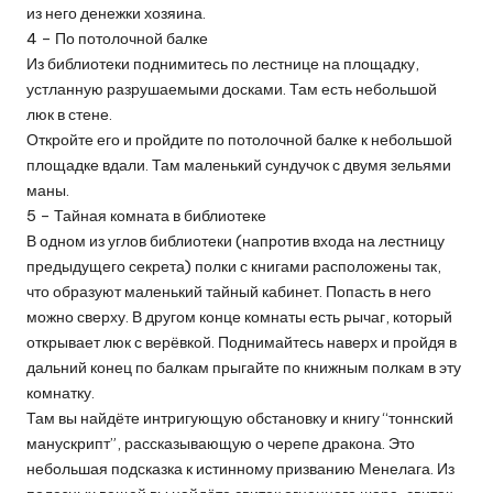
из него денежки хозяина.
4 – По потолочной балке
Из библиотеки поднимитесь по лестнице на площадку,
устланную разрушаемыми досками. Там есть небольшой
люк в стене.
Откройте его и пройдите по потолочной балке к небольшой
площадке вдали. Там маленький сундучок с двумя зельями
маны.
5 – Тайная комната в библиотеке
В одном из углов библиотеки (напротив входа на лестницу
предыдущего секрета) полки с книгами расположены так,
что образуют маленький тайный кабинет. Попасть в него
можно сверху. В другом конце комнаты есть рычаг, который
открывает люк с верёвкой. Поднимайтесь наверх и пройдя в
дальний конец по балкам прыгайте по книжным полкам в эту
комнатку.
Там вы найдёте интригующую обстановку и книгу “тоннский
манускрипт”, рассказывающую о черепе дракона. Это
небольшая подсказка к истинному призванию Менелага. Из