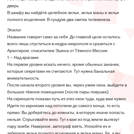
дверь.
В шкафу вы найдёте целебное зелье, зелье маны и зелье
полного исцеления. В сундуке два свитка телекинеза.
Эпилог
Название говорит само за себя. До главной цели осталось
всего лишь спуститься в недра некрополя и сразиться с
Арантиром, спаситилем Эшена от Тёмного Мессии.
1 – Над врагами
На первом уровне искать нечего, кроме обычных заначек,
которые секретами не считаются. Тут нужна банальная
внимательность.
После начала второго уровня вы, через узкие окна, выйдите в
большое тёмное помещение (после пары ловушек).
На скриншоте показан путь из этих окон туда, куда вам нужно.
Идите по карнизам над потолком до самого конца, то есть
прямо. Вы доберётесь до комнаты, в которую иначе попасть
нельзя. Спрыгивайте вниз. Тут к вам из под земли вылезут
пару зомби. Наверное, автограф взять. Упокойте их и
заберите зелье полного исцеления и зелье маны. Хе, а вы