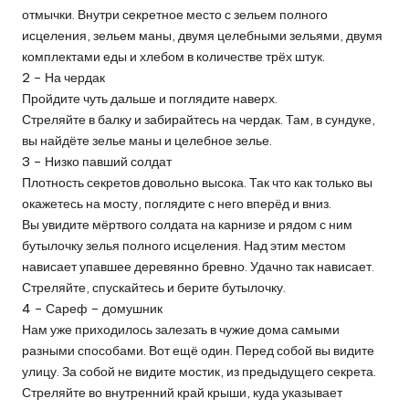
отмычки. Внутри секретное место с зельем полного
исцеления, зельем маны, двумя целебными зельями, двумя
комплектами еды и хлебом в количестве трёх штук.
2 – На чердак
Пройдите чуть дальше и поглядите наверх.
Стреляйте в балку и забирайтесь на чердак. Там, в сундуке,
вы найдёте зелье маны и целебное зелье.
3 – Низко павший солдат
Плотность секретов довольно высока. Так что как только вы
окажетесь на мосту, поглядите с него вперёд и вниз.
Вы увидите мёртвого солдата на карнизе и рядом с ним
бутылочку зелья полного исцеления. Над этим местом
нависает упавшее деревянно бревно. Удачно так нависает.
Стреляйте, спускайтесь и берите бутылочку.
4 – Сареф – домушник
Нам уже приходилось залезать в чужие дома самыми
разными способами. Вот ещё один. Перед собой вы видите
улицу. За собой не видите мостик, из предыдущего секрета.
Стреляйте во внутренний край крыши, куда указывает