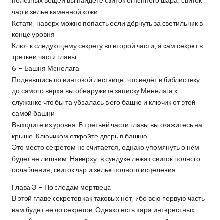
полезных вещей вы найдёте свиток огненного шара, свиток
чар и зелье каменной кожи.
Кстати, наверх можно попасть если дёрнуть за светильник в
конце уровня.
Ключ к следующему секрету во второй части, а сам секрет в
третьей части главы.
6 – Башня Менелага
Поднявшись по винтовой лестнице, что ведёт в библиотеку,
до самого верха вы обнаружите записку Менелага к
служанке что бы та убралась в его башке и ключик от этой
самой башни.
Выходите из уровня. В третьей части главы вы окажитесь на
крыше. Ключиком откройте дверь в башню.
Это место секретом не считается, однако упомянуть о нём
будет не лишним. Наверху, в сундуке лежат свиток полного
ослабления, свиток чар и зелье полного исцеления.
Глава 3 – По следам мертвеца
В этой главе секретов как таковых нет, ибо всю первую часть
вам будет не до секретов. Однако есть пара интерестных