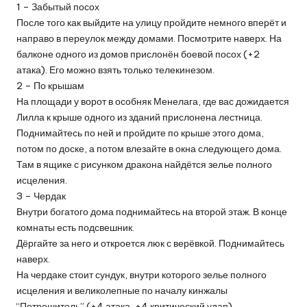
1 – Забытый посох
После того как выйдите на улицу пройдите немного вперёт и
направо в переулок между домами. Посмотрите наверх. На
балконе одного из домов прислонён боевой посох (+2
атака). Его можно взять только телекинезом.
2 – По крышам
На площади у ворот в особняк Менелага, где вас дожидается
Лилла к крыше одного из зданий прислонена лестница.
Поднимайтесь по ней и пройдите по крыше этого дома,
потом по доске, а потом влезайте в окна следующего дома.
Там в ящике с рисунком дракона найдётся зелье полного
исцеления.
3 – Чердак
Внутри богатого дома поднимайтесь на второй этаж. В конце
комнаты есть подсвешник.
Дёргайте за него и откроется люк с верёвкой. Поднимайтесь
наверх.
На чердаке стоит сундук, внутри которого зелье полного
исцеления и великолепные по началу кинжалы
“Потрошитель” (+4 атака, +4 критический удар)