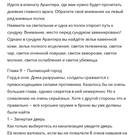
Идите в комнату Арантира, где вам нужно будет прочитать
дневник главного врага. Обратите своё внимание на левый
ряд книжных полок.
Нажмите на светильник и одна из полок откроет путь к
сундуку. Внимание, место перед сундуком заминировано!
Однако в сундуке Арантира вы найдёте зелье каменной
кожи, зелье полного исцеления, свиток телекинеза, свиток
чар, свиток огненной ловушки, свиток заморозки, свиток
молнии, свиток ослабления и свиток убежища.
Глава 9 – Пылающий город
Горд в огне. Дома разрушены, солдаты сражаются с
превосходящими силами противника. Казалось бы не очень
большая глава, однако секретов в ней немерянно. Но к
сожалению не очень серьёзных. Хотя с другой стороны это и
правильно – всё хорошее оружие и броню вы уже должны
были найти.
1 – Запертая дверь
Как только выберетесь из канализации увидите дверь.
Её можно взломать, если вы не пожалели 8 очков навыков на