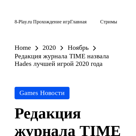
Skip
8-Play.ru Прохождение игр
Главная
Стримы
to
content
Home
2020
Ноябрь
Редакция журнала TIME назвала
Hades лучшей игрой 2020 года
Posted
Games Новости
in
Редакция
журнала TIME