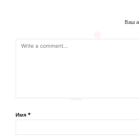
Ваш а
Имя
*