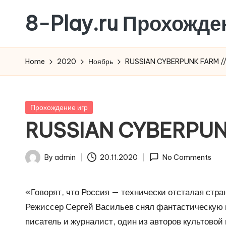
8-Play.ru Прохожде
Skip
to
content
Home
2020
Ноябрь
RUSSIAN CYBERPUNK FARM /
Posted
Прохождение игр
in
RUSSIAN CYBERPUN
By
admin
20.11.2020
No Comments
Posted
by
«Говорят, что Россия — технически отсталая страна
Режиссер Сергей Васильев снял фантастическую к
писатель и журналист, один из авторов культовой