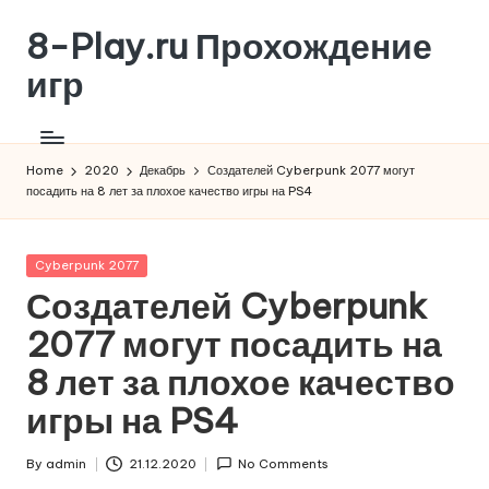
8-Play.ru Прохождение
Skip
to
игр
content
Home
2020
Декабрь
Создателей Cyberpunk 2077 могут
посадить на 8 лет за плохое качество игры на PS4
Posted
Cyberpunk 2077
in
Создателей Cyberpunk
2077 могут посадить на
8 лет за плохое качество
игры на PS4
By
admin
21.12.2020
No Comments
Posted