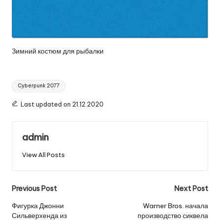
Зимний костюм для рыбалки
Tags:
Cyberpunk 2077
Last updated on 21.12.2020
admin
View All Posts
Post
Previous Post
Next Post
navigation
Фигурка Джонни
Warner Bros. начала
Сильверхенда из
производство сиквела