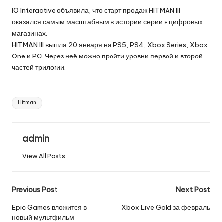
IO Interactive объявила, что старт продаж HITMAN III
оказался самым масштабным в истории серии в цифровых
магазинах.
HITMAN III вышла 20 января на PS5, PS4, Xbox Series, Xbox
One и PC. Через неё можно пройти уровни первой и второй
частей трилогии.
Tags:
Hitman
admin
View All Posts
Post
Previous Post
Next Post
navigation
Epic Games вложится в
Xbox Live Gold за февраль
новый мультфильм