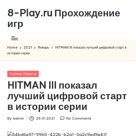
8-Play.ru Прохождение
Skip
to
игр
content
Home
2021
Январь
HITMAN III показал лучший цифровой старт в
истории серии
Posted
Games Новости
in
HITMAN III показал
лучший цифровой старт
в истории серии
By
admin
25.01.2021
No Comments
Posted
by