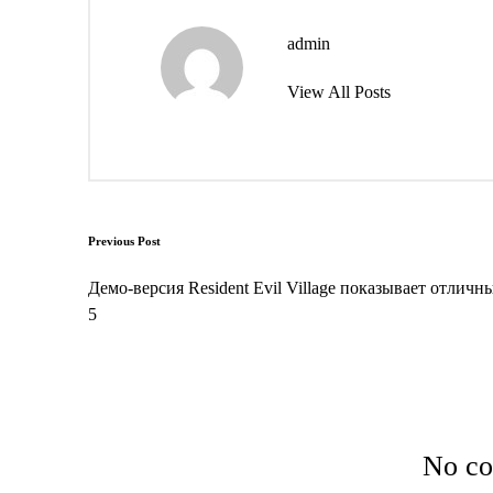
admin
View All Posts
Post
Previous Post
navigation
​​Демо-версия Resident Evil Village показывает отличны
5
No co