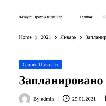
Skip
8-Play.ru Прохождение игр
Главная
С
to
content
Home
2021
Январь
Запланир
Posted
Games Новости
in
Запланировано б
By
admin
25.01.2021
Posted