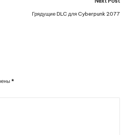
Next Post
Грядущие DLC для Cyberpunk 2077
ечены
*