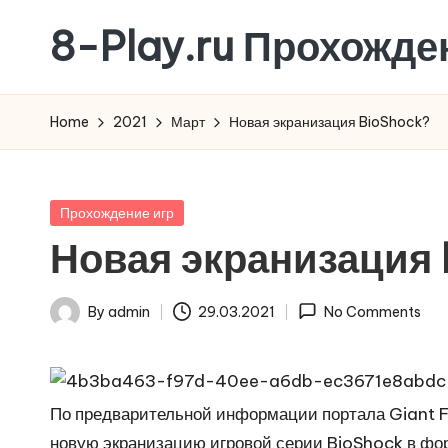
8-Play.ru Прохожде
Skip
to
content
Home
2021
Март
Новая экранизация BioShock?
Posted
Прохождение игр
in
Новая экранизация 
By
admin
29.03.2021
No Comments
Posted
by
По предварительной информации портала Giant Fr
новую экранизацию игровой серии BioShock в фор