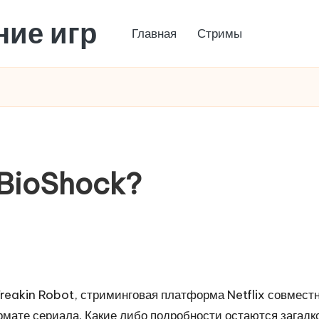
ние игр
Главная
Стримы
BioShock?
eakin Robot, стриминговая платформа Netflix совместн
мате сериала. Какие либо подробности остаются загадко