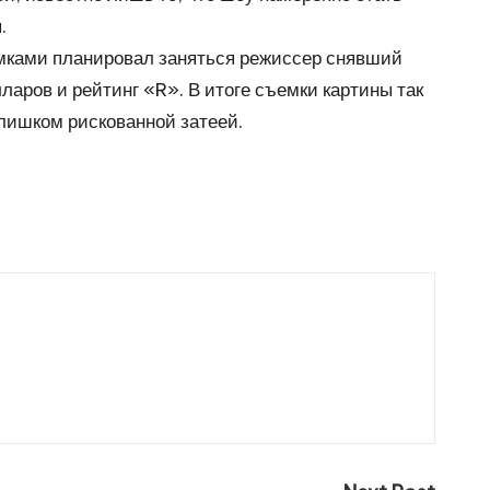
.
ъемками планировал заняться режиссер снявший
аров и рейтинг «R». В итоге съемки картины так
лишком рискованной затеей.