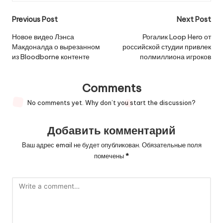
Post
Previous Post
Next Post
navigation
Новое видео Лэнса
Рогалик Loop Hero от
Макдоналда о вырезанном
российской студии привлек
из Bloodborne контенте
полмиллиона игроков
Comments
No comments yet. Why don’t you start the discussion?
Добавить комментарий
Ваш адрес email не будет опубликован.
Обязательные поля
помечены
*