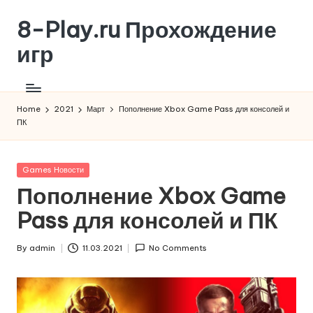
8-Play.ru Прохождение
Skip
to
игр
content
Home
2021
Март
Пополнение Xbox Game Pass для консолей и
ПК
Posted
Games Новости
in
Пополнение Xbox Game
Pass для консолей и ПК
By
admin
11.03.2021
No Comments
Posted
by