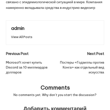
связано с эпидемиологической ситуацией в мире. Компания
намеренно вкладывала средства в индустрию видеоигр
admin
View All Posts
Post
Previous Post
Next Post
navigation
Microsoft хочет купить
Постеры «Годзиллы против
Discord за 10 миллиардов
Конга» как отдельный вид
долларов
искусства
Comments
No comments yet. Why don’t you start the discussion?
Добавить комментарий