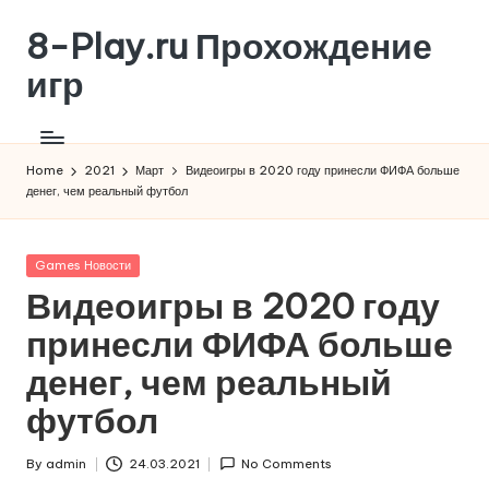
8-Play.ru Прохождение
Skip
to
игр
content
Home
2021
Март
Видеоигры в 2020 году принесли ФИФА больше
денег, чем реальный футбол
Posted
Games Новости
in
Видеоигры в 2020 году
принесли ФИФА больше
денег, чем реальный
футбол
By
admin
24.03.2021
No Comments
Posted