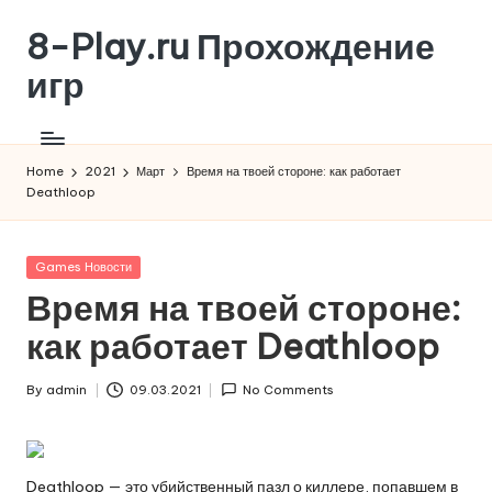
8-Play.ru Прохождение
Skip
to
игр
content
Home
2021
Март
Время на твоей стороне: как работает
Deathloop
Posted
Games Новости
in
Время на твоей стороне:
как работает Deathloop
By
admin
09.03.2021
No Comments
Posted
by
Deathloop — это убийственный пазл о киллере, попавшем в