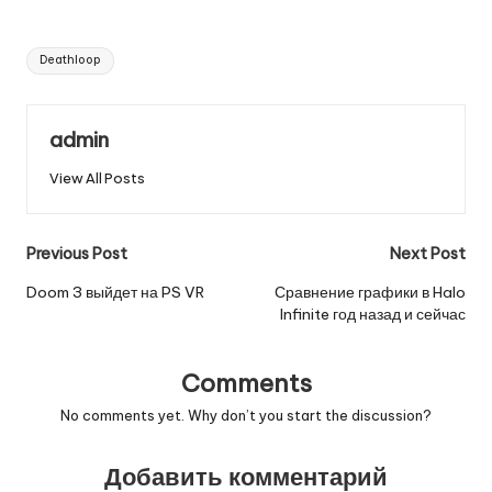
Tags:
Deathloop
admin
View All Posts
Post
Previous Post
Next Post
navigation
Doom 3 выйдет на PS VR
Сравнение графики в Halo
Infinite год назад и сейчас
Comments
No comments yet. Why don’t you start the discussion?
Добавить комментарий