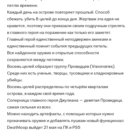
петлю времени;
Каждый день на острове повторяет прошлый. Способ
сбежать: убить 8 целей до конца дня. Жертвам эта идея не
нравится, поэтому они приказали своим подручным стрелять
в главного героя на поражение как только его заметят.
Главный герой единственный неподвержен амнезии и
единственный помнит события предыдущих петель;
Все найденное оружие и открытые способности
сохраняются между петлями;
Восемь целей образуют группу Провидцев (Visionaries).
Среди них есть ученые, творцы, тусовщики и хладнокровные
убийцы;
Восемь целей распределены по четырём кварталам
острова, в каждом своё время года;
Соперница главного героя Джулиана — девятая Провидица,
самая сильная из всех;
Можно находить артефакты, с помощью которых нужно
прокачивать оружие и добавлять пушкам новый функционал.
Deathloop выйдет 21 мая на ПК и PS5