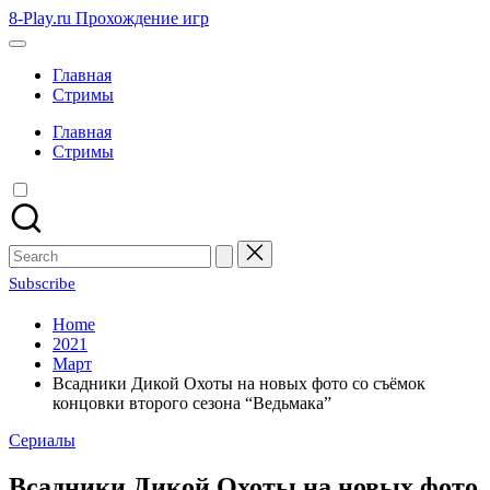
Skip
8-Play.ru Прохождение игр
to
content
Главная
Стримы
Главная
Стримы
Search
for:
Subscribe
Home
2021
Март
Всадники Дикой Охоты на новых фото со съёмок
концовки второго сезона “Ведьмака”
Posted
Сериалы
in
Всадники Дикой Охоты на новых фото