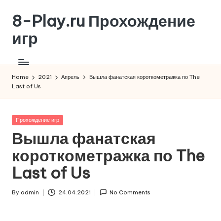
8-Play.ru Прохождение
Skip
to
игр
content
Home
2021
Апрель
Вышла фанатская короткометражка по The
Last of Us
Posted
Прохождение игр
in
Вышла фанатская
короткометражка по The
Last of Us
By
admin
24.04.2021
No Comments
Posted
by