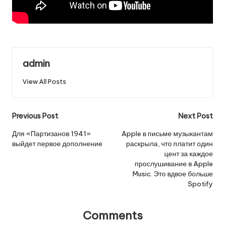
admin
View All Posts
Post
Previous Post
Next Post
navigation
​​Для «Партизанов 1941»
Apple в письме музыкантам
выйдет первое дополнение
раскрыла, что платит один
цент за каждое
прослушивание в Apple
Music. Это вдвое больше
Spotify
Comments