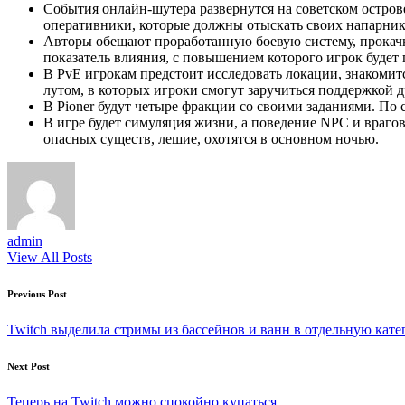
События онлайн-шутера развернутся на советском остро
оперативники, которые должны отыскать своих напарник
Авторы обещают проработанную боевую систему, прокачку 
показатель влияния, с повышением которого игрок будет
В PvE игрокам предстоит исследовать локации, знакомит
лутом, в которых игроки смогут заручиться поддержкой д
В Pioner будут четыре фракции со своими заданиями. По
В игре будет симуляция жизни, а поведение NPC и врагов
опасных существ, лешие, охотятся в основном ночью.
admin
View All Posts
Post
Previous Post
navigation
Twitch выделила стримы из бассейнов и ванн в отдельную кат
Next Post
Теперь на Twitch можно спокойно купаться