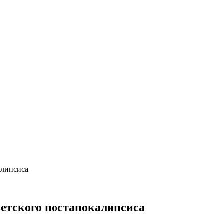
алипсиса
етского постапокалипсиса