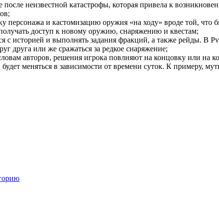
ве после неизвестной катастрофы, которая привела к возникно
ов;
персонажа и кастомизацию оружия «на ходу» вроде той, что был
 получать доступ к новому оружию, снаряжению и квестам;
ся с историей и выполнять задания фракций, а также рейды. В 
руг друга или же сражаться за редкое снаряжение;
 словам авторов, решения игрока повлияют на концовку или на 
 будет меняться в зависимости от времени суток. К примеру, му
егорию