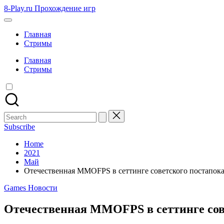
Skip
8-Play.ru Прохождение игр
to
content
Главная
Стримы
Главная
Стримы
Search
for:
Subscribe
Home
2021
Май
Отечественная MMOFPS в сеттинге советского постапок
Posted
Games Новости
in
Отечественная MMOFPS в сеттинге сов