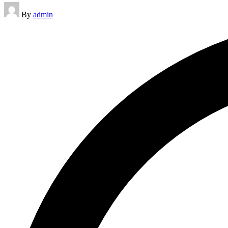
Posted
By
admin
by