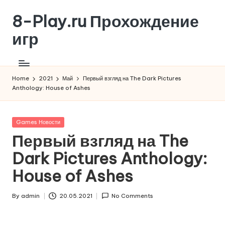
8-Play.ru Прохождение
Skip
to
игр
content
Home
2021
Май
​​Первый взгляд на The Dark Pictures
Anthology: House of Ashes
Posted
Games Новости
in
​​Первый взгляд на The
Dark Pictures Anthology:
House of Ashes
By
admin
20.05.2021
No Comments
Posted
by