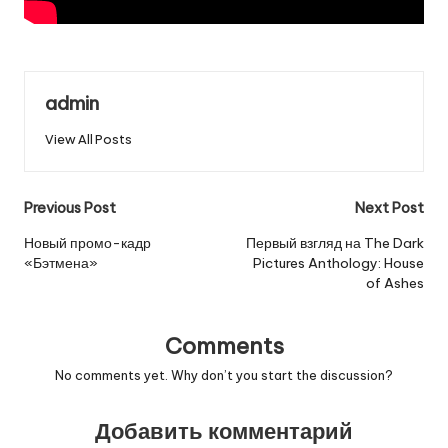
admin
View All Posts
Post
Previous Post
Next Post
navigation
Новый промо-кадр
Первый взгляд на The Dark
«Бэтмена»
Pictures Anthology: House
of Ashes
Comments
No comments yet. Why don’t you start the discussion?
Добавить комментарий