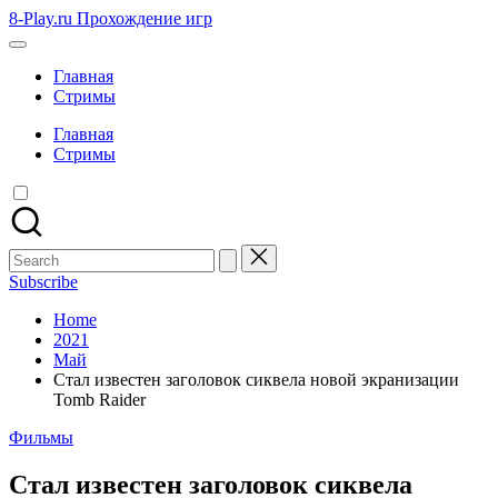
Skip
8-Play.ru Прохождение игр
to
content
Главная
Стримы
Главная
Стримы
Search
for:
Subscribe
Home
2021
Май
Стал известен заголовок сиквела новой экранизации
Tomb Raider
Posted
Фильмы
in
Стал известен заголовок сиквела