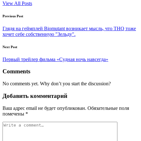
View All Posts
Post
Previous Post
navigation
Глядя на геймплей Biomutant возникает мысль, что THQ тоже
хочет себе собственную "Зельду".
Next Post
​​​​Первый трейлер фильма «Судная ночь навсегда»
Comments
No comments yet. Why don’t you start the discussion?
Добавить комментарий
Ваш адрес email не будет опубликован.
Обязательные поля
помечены
*