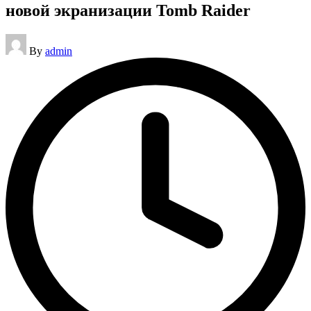
новой экранизации Tomb Raider
Posted
By
admin
by