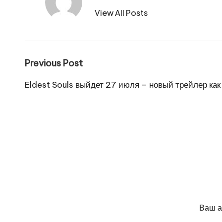
View All Posts
Post
Previous Post
navigation
Eldest Souls выйдет 27 июля – новый трейлер как
Ваш а