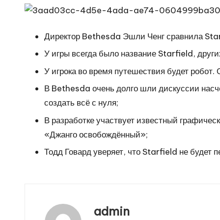
Директор Bethesda Эшли Ченг сравнила Star
У игры всегда было название Starfield, друг
У игрока во время путешествия будет робот. 
В Bethesda очень долго шли дискуссии насчё
создать всё с нуля;
В разработке участвует известный графичес
«Джанго освобождённый»;
Тодд Говард уверяет, что Starfield не будет
admin