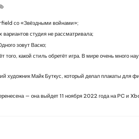
field со «Звёздными войнами»;
их вариантов студия не рассматривала;
Одного зовут Васко;
т того, какой стиль обретёт игра. В мире очень много н
кий художник Майк Буткус, который делал плакаты для 
 перенесена — она выйдет 11 ноября 2022 года на PC и Xb