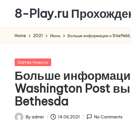
8-Play.ru Прохожде
Skip
to
content
Home
2021
Июнь
Больше информации о Starfield,
Posted
Games Новости
in
Больше информации о
Washington Post вы
Bethesda
By
admin
14.06.2021
No Comments
Posted
by