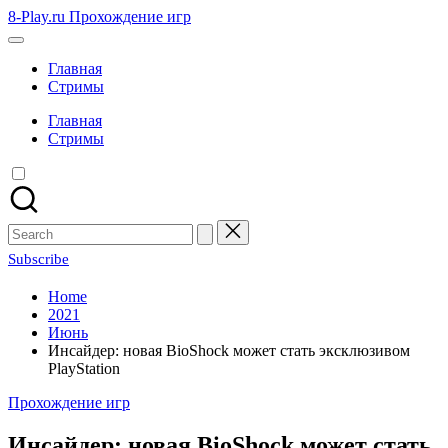
Skip
8-Play.ru Прохождение игр
to
content
Главная
Стримы
Главная
Стримы
Search
for:
Subscribe
Home
2021
Июнь
Инсайдер: новая BioShock может стать эксклюзивом
PlayStation
Posted
Прохождение игр
in
Инсайдер: новая BioShock может стать