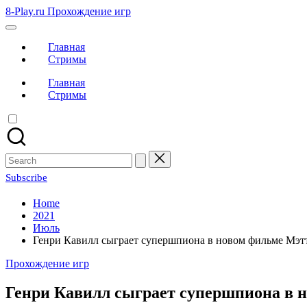
Skip
8-Play.ru Прохождение игр
to
content
Главная
Стримы
Главная
Стримы
Search
for:
Subscribe
Home
2021
Июль
Генри Кавилл сыграет супершпиона в новом фильме Мэт
Posted
Прохождение игр
in
Генри Кавилл сыграет супершпиона в 