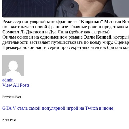
Режиссер популярной кинофраншизы
“Kingsman” Мэттью Во
положит начало новой франшизе. Главные роли в предстояще
Сэмюэл Л. Джексон
и Дуа Липа (дебют как актрисы).
Фильм основан на одноименном романе
Элли Конвей,
который
деятельности заставляет путешествовать по всему миру. Сцен
Премьера новой части серии про секретных агентов британск
admin
View All Posts
Post
Previous Post
navigation
GTA V стала самой популярной игрой на Twitch в июне
Next Post