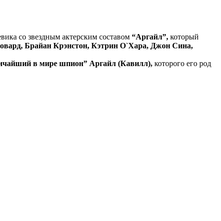
евика со звездным актерским составом
“Аргайл”,
который
овард, Брайан Крэнстон, Кэтрин О`Хара, Джон Сина,
ичайший в мире шпион” Аргайл (Кавилл),
которого его род