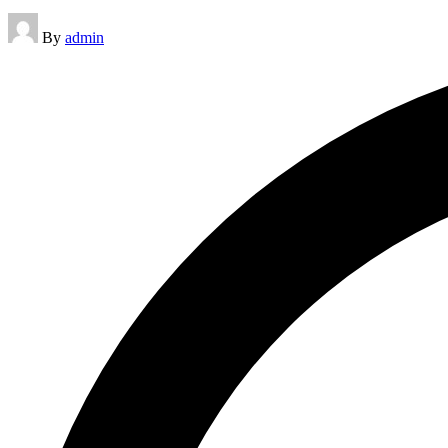
Posted
By
admin
by