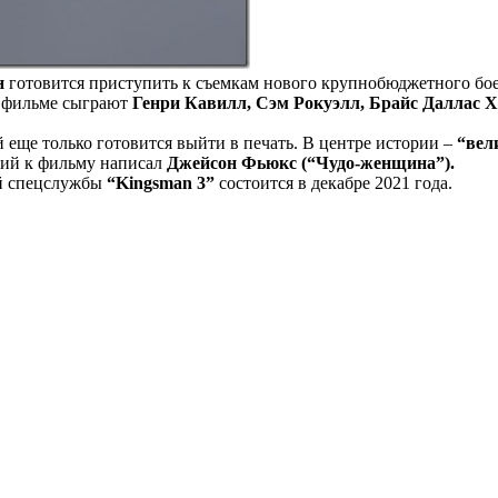
н
готовится приступить к съемкам нового крупнобюджетного бо
м фильме сыграют
Генри Кавилл, Сэм Рокуэлл, Брайс Даллас Х
 еще только готовится выйти в печать. В центре истории –
“вел
арий к фильму написал
Джейсон Фьюкс (“Чудо-женщина”).
ой спецслужбы
“Kingsman 3”
состоится в декабре 2021 года.