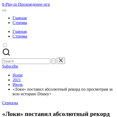
Skip
8-Play.ru Прохождение игр
to
content
Главная
Стримы
Главная
Стримы
Search
for:
Subscribe
Home
2021
Июль
«Локи» поставил абсолютный рекорд по просмотрам за
всю историю Disney+
Posted
Сериалы
in
«Локи» поставил абсолютный рекорд