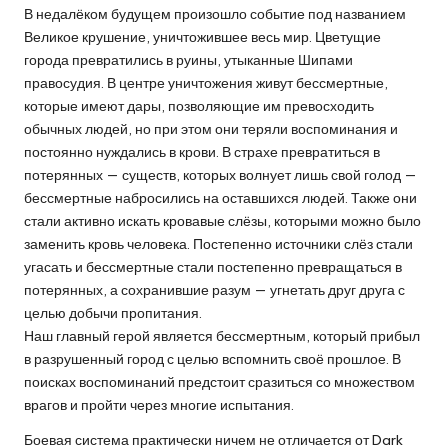
В недалёком будущем произошло событие под названием
Великое крушение, уничтожившее весь мир. Цветущие
города превратились в руины, утыканные Шипами
правосудия. В центре уничтожения живут бессмертные,
которые имеют дары, позволяющие им превосходить
обычных людей, но при этом они теряли воспоминания и
постоянно нуждались в крови. В страхе превратиться в
потерянных — существ, которых волнует лишь свой голод —
бессмертные набросились на оставшихся людей. Также они
стали активно искать кровавые слёзы, которыми можно было
заменить кровь человека. Постепенно источники слёз стали
угасать и бессмертные стали постепенно превращаться в
потерянных, а сохранившие разум — угнетать друг друга с
целью добычи пропитания.
Наш главный герой является бессмертным, который прибыл
в разрушенный город с целью вспомнить своё прошлое. В
поисках воспоминаний предстоит сразиться со множеством
врагов и пройти через многие испытания.
Боевая система практически ничем не отличается от Dark