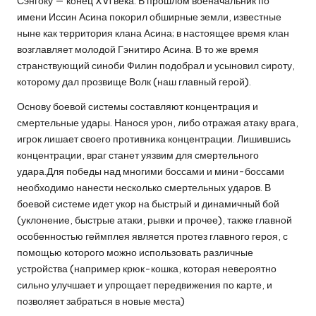
Сэнгоку — конец XVI века. В прошлом военачальник по
имени Иссин Асина покорил обширные земли, известные
ныне как территория клана Асина; в настоящее время клан
возглавляет молодой Гэнитиро Асина. В то же время
странствующий синоби Филин подобрал и усыновил сироту,
которому дал прозвище Волк (наш главный герой).
Основу боевой системы составляют концентрация и
смертельные удары. Нанося урон, либо отражая атаку врага,
игрок лишает своего противника концентрации. Лишившись
концентрации, враг станет уязвим для смертельного
удара.Для победы над многими боссами и мини-боссами
необходимо нанести несколько смертельных ударов. В
боевой системе идет укор на быстрый и динамичный бой
(уклонение, быстрые атаки, рывки и прочее), также главной
особенностью геймплея является протез главного героя, с
помощью которого можно использовать различные
устройства (например крюк-кошка, которая невероятно
сильно улучшает и упрощает передвижения по карте, и
позволяет забраться в новые места)