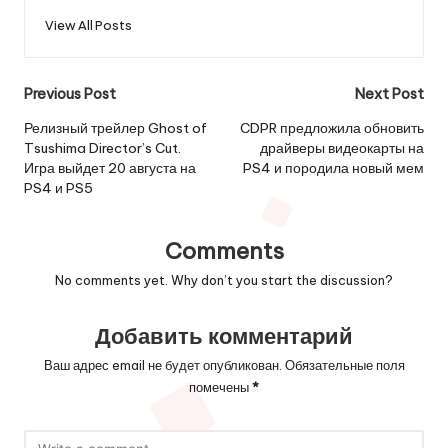
View All Posts
Post
Previous Post
Next Post
navigation
Релизный трейлер Ghost of
CDPR предложила обновить
Tsushima Director’s Cut.
драйверы видеокарты на
Игра выйдет 20 августа на
PS4 и породила новый мем
PS4 и PS5
Comments
No comments yet. Why don’t you start the discussion?
Добавить комментарий
Ваш адрес email не будет опубликован.
Обязательные поля
помечены
*