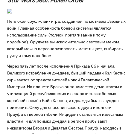
Star Wars Jedi: Fallen Order
Неплохая соусл-лайк игра, созданная по мотивам Звездных
войн. Главная особенность боевой системы является
использование силы (толчок, притягивание и тому
подобное). Орудуете вы исключительно световым мечом,
который можно персонализировать: менять цвет, выбирать
ручку и тому подобное.
Через пять лет после исполнения Приказа 66 и начала
Великого истребления джедаев, бывший падаван Кэл Кестис
скрывается от представителей новой Галактической
Империи. На планете Бракка он занимается демонтажом и
утилизацией республиканских и сепаратистских боевых
кораблей времён Войн Клонов, и однажды был вынужден
применить Силу для спасения своего друга и коллеги
Прауфа от верной гибели. Инцидент становится известным
властям, и для поимки джедая в регион прибывают
инквизиторы Вторая и Девятая Сёстры. Прауф, находясь в