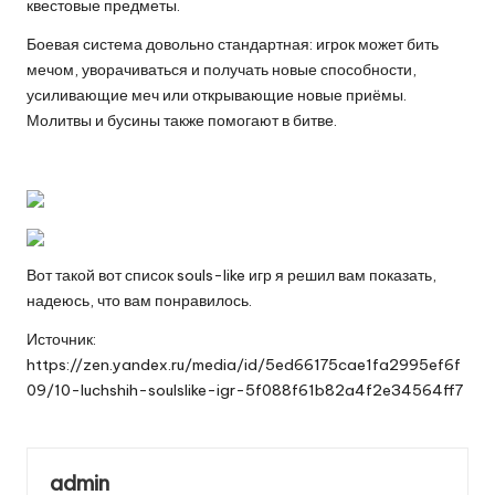
квестовые предметы.
Боевая система довольно стандартная: игрок может бить
мечом, уворачиваться и получать новые способности,
усиливающие меч или открывающие новые приёмы.
Молитвы и бусины также помогают в битве.
Вот такой вот список souls-like игр я решил вам показать,
надеюсь, что вам понравилось.
Источник:
https://zen.yandex.ru/media/id/5ed66175cae1fa2995ef6f
09/10-luchshih-soulslike-igr-5f088f61b82a4f2e34564ff7
admin