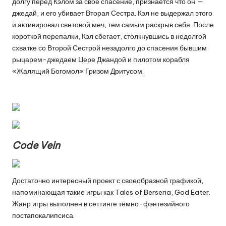
долгу перед Кэлом за своё спасение, признаётся что он —
джедай, и его убивает Вторая Сестра. Кэл не выдержал этого
и активировал световой меч, тем самым раскрыв себя. После
короткой перепалки, Кэл сбегает, столкнувшись в недолгой
схватке со Второй Сестрой незадолго до спасения бывшим
рыцарем-джедаем Цере Джандой и пилотом корабля
«Жалящий Богомол» Гризом Дритусом.
Code Vein
Достаточно интересный проект с своеобразной графикой,
напоминающая такие игры как Tales of Berseria, God Eater.
Жанр игры выполнен в сеттинге тёмно-фэнтезийного
постапокалипсиса.