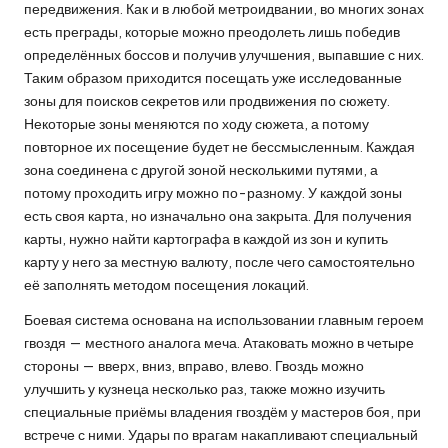
передвижения. Как и в любой метроидвании, во многих зонах
есть преграды, которые можно преодолеть лишь победив
определённых боссов и получив улучшения, выпавшие с них.
Таким образом приходится посещать уже исследованные
зоны для поисков секретов или продвижения по сюжету.
Некоторые зоны меняются по ходу сюжета, а потому
повторное их посещение будет не бессмысленным. Каждая
зона соединена с другой зоной несколькими путями, а
потому проходить игру можно по-разному. У каждой зоны
есть своя карта, но изначально она закрыта. Для получения
карты, нужно найти картографа в каждой из зон и купить
карту у него за местную валюту, после чего самостоятельно
её заполнять методом посещения локаций.
Боевая система основана на использовании главным героем
гвоздя — местного аналога меча. Атаковать можно в четыре
стороны — вверх, вниз, вправо, влево. Гвоздь можно
улучшить у кузнеца несколько раз, также можно изучить
специальные приёмы владения гвоздём у мастеров боя, при
встрече с ними. Удары по врагам накапливают специальный