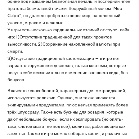
бойне под названием Безмолвная печаль, и последний член
Братства безмолвной печали. Вооружённый мечом “Mea
Culpa”, он должен пробраться через мир, наполненный
ужасом, страхом и печалью.
У игры есть несколько кардинальных отличий от соулс-лайк
игр: 1)Отсутствие традиционной для таких проектов
выносливости. 2)Сохранение накопленной валюты при
смерти.
3)Отсутствие традиционной кастомизации — в игре нет
вариантов оружия или доспехов, только костюмы, которые
несут в себе исключительно изменение внешнего вида, без
бонусов
В качестве способностей, характерных для метроидваний,
используются реликвии. Однако, они также являются
экипируемыми предметами, плюс нельзя применять более
трёх штук сразу. Также есть бусины для розария, которые
дают небольшие бонусы, если их экипировать (но опять-
таки, слотов хватит не под все), молитвы, работающие как
заклятья. Так же в игре можно собирать кости , и различные