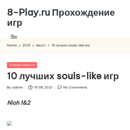
8-Play.ru Прохождение
Skip
to
игр
content
Home
2021
Август
10 лучших souls-like игр
Posted
Games Новости
in
10 лучших souls-like игр
By
admin
19.08.2021
No Comments
Posted
by
Nioh 1&2