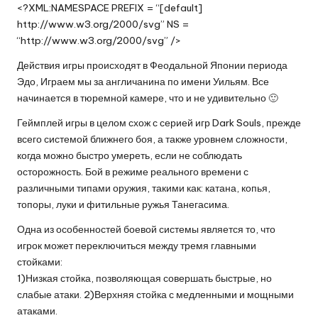
<?XML:NAMESPACE PREFIX = “[default]
http://www.w3.org/2000/svg” NS =
“http://www.w3.org/2000/svg” />
Действия игры происходят в Феодальной Японии периода
Эдо, Играем мы за англичанина по имени Уильям. Все
начинается в тюремной камере, что и не удивительно 🙂
Геймплей игры в целом схож с серией игр Dark Souls, прежде
всего системой ближнего боя, а также уровнем сложности,
когда можно быстро умереть, если не соблюдать
осторожность. Бой в режиме реального времени с
различными типами оружия, такими как: катана, копья,
топоры, луки и фитильные ружья Танегасима.
Одна из особенностей боевой системы является то, что
игрок может переключиться между тремя главными
стойками:
1)Низкая стойка, позволяющая совершать быстрые, но
слабые атаки. 2)Верхняя стойка с медленными и мощными
атаками.