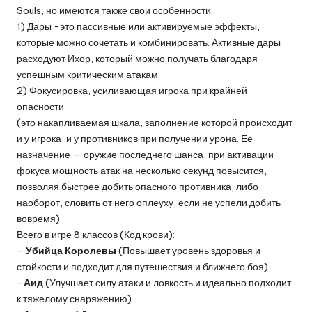
Souls, но имеются также свои особенности:
1) Дары -это пассивные или активируемые эффекты,
которые можно сочетать и комбинировать. Активные дары
расходуют Ихор, который можно получать благодаря
успешным критическим атакам.
2) Фокусировка, усиливающая игрока при крайней
опасности.
(это накапливаемая шкала, заполнение которой происходит
и у игрока, и у противников при получении урона. Ее
назначение — оружие последнего шанса, при активации
фокуса мощность атак на несколько секунд повысится,
позволяя быстрее добить опасного противника, либо
наоборот, словить от него оплеуху, если не успели добить
вовремя).
Всего в игре 8 классов (Код крови):
–
Убийца Королевы
(Повышает уровень здоровья и
стойкости и подходит для путешествия и ближнего боя)
–
Аид
(Улучшает силу атаки и ловкость и идеально подходит
к тяжелому снаряжению)