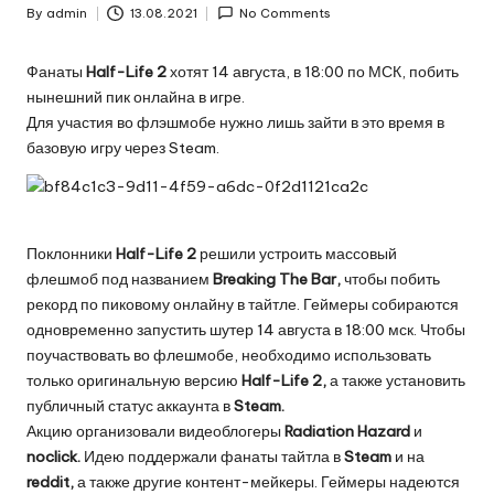
By
admin
13.08.2021
No Comments
Posted
by
Фанаты
Half-Life 2
хотят 14 августа, в 18:00 по МСК, побить
нынешний пик онлайна в игре.
Для участия во флэшмобе нужно лишь зайти в это время в
базовую игру через Steam.
Поклонники
Half-Life 2
решили устроить массовый
флешмоб под названием
Breaking The Bar,
чтобы побить
рекорд по пиковому онлайну в тайтле. Геймеры собираются
одновременно запустить шутер 14 августа в 18:00 мск. Чтобы
поучаствовать во флешмобе, необходимо использовать
только оригинальную версию
Half-Life 2,
а также установить
публичный статус аккаунта в
Steam.
Акцию организовали видеоблогеры
Radiation Hazard
и
noclick.
Идею поддержали фанаты тайтла в
Steam
и на
reddit,
а также другие контент-мейкеры. Геймеры надеются