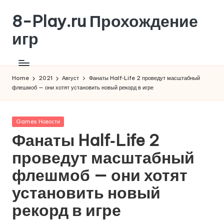
8-Play.ru Прохождение
Skip
to
игр
content
Home
2021
Август
Фанаты Half‑Life 2 проведут масштабный
флешмоб — они хотят установить новый рекорд в игре
Posted
Games Новости
in
Фанаты Half‑Life 2
проведут масштабный
флешмоб — они хотят
установить новый
рекорд в игре