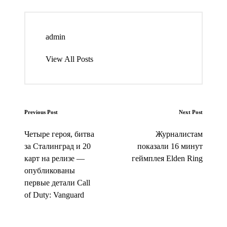
admin
View All Posts
Post
Previous Post
Next Post
navigation
Четыре героя, битва
Журналистам
за Сталинград и 20
показали 16 минут
карт на релизе —
геймплея Elden Ring
опубликованы
первые детали Call
of Duty: Vanguard