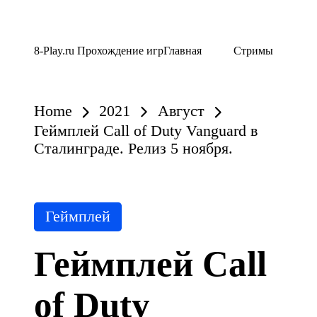
Skip
8-Play.ru Прохождение игр
Главная
Стримы
to
content
Home
2021
Август
Геймплей Call of Duty Vanguard в
Сталинграде. Релиз 5 ноября.
Posted
Геймплей
in
Геймплей Call
of Duty