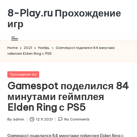
8-Play.ru Прохождение
Skip
to
игр
content
Home
2021
Ноябрь
Gamespot поделился 84 минутами
геймплея Elden Ring с PS5
Posted
Прохождение игр
in
Gamespot поделился 84
минутами геймплея
Elden Ring с PS5
By
admin
12.11.2021
No Comments
Posted
by
Gamespot поделился 84 минутами геймплея Elden Ring с