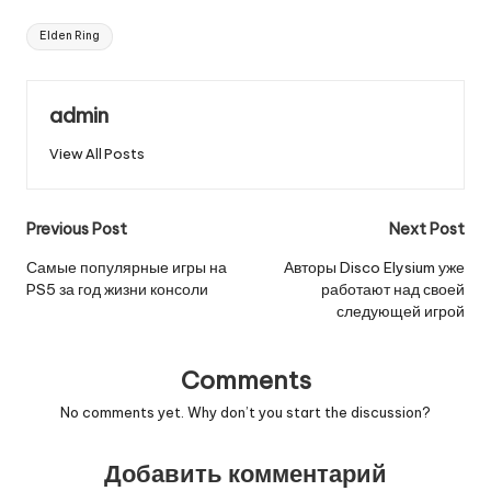
Tags:
Elden Ring
admin
View All Posts
Post
Previous Post
Next Post
navigation
Самые популярные игры на
Авторы Disco Elysium уже
PS5 за год жизни консоли
работают над своей
следующей игрой
Comments
No comments yet. Why don’t you start the discussion?
Добавить комментарий