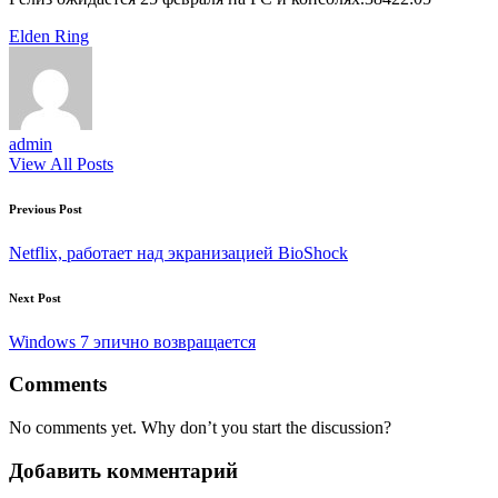
Tags:
Elden Ring
admin
View All Posts
Post
Previous Post
navigation
Netflix, работает над экранизацией BioShock
Next Post
Windows 7 эпично возвращается
Comments
No comments yet. Why don’t you start the discussion?
Добавить комментарий