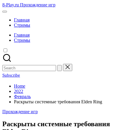
Skip
8-Play.ru Прохождение игр
to
content
Главная
Стримы
Главная
Стримы
Search
for:
Subscribe
Home
2022
Февраль
Раскрыты системные требования Elden Ring
Posted
Прохождение игр
in
Раскрыты системные требования