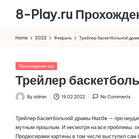
8-Play.ru Прохожде
Skip
to
content
Home
2022
Февраль
Трейлер баскетбольной драм
Posted
Прохождение игр
in
Трейлер баскетболь
By
admin
19.02.2022
No Comments
Posted
by
Трейлер баскетбольной драмы Hustle — про неуда
мутным прошлым. И несмотря на все проблемы, он
Продюсерами картины в том числе выступил сам 