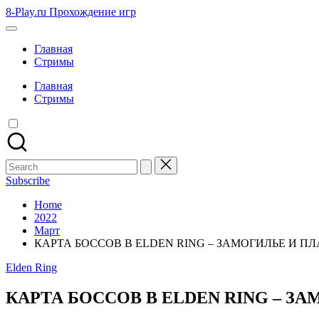
Skip
8-Play.ru Прохождение игр
to
content
Главная
Стримы
Главная
Стримы
Search
for:
Subscribe
Home
2022
Март
КАРТА БОССОВ В ELDEN RING – ЗАМОГИЛЬЕ И 
Posted
Elden Ring
in
КАРТА БОССОВ В ELDEN RING – 