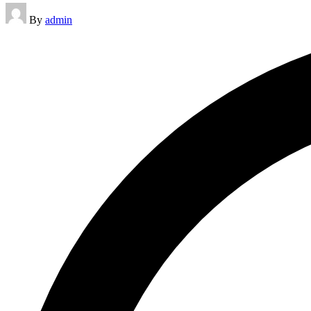
Posted
By
admin
by