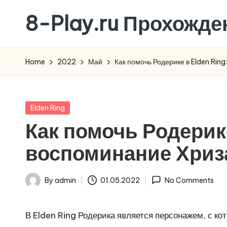
8-Play.ru Прохожде
Skip
to
content
Home
2022
Май
Как помочь Родерике в Elden Rin
Posted
Elden Ring
in
Как помочь Родерике
воспоминание Хриз
By
admin
01.05.2022
No Comments
Posted
by
В Elden Ring Родерика является персонажем, с ко