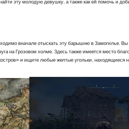
найти эту молодую девушку, а также как ей помочь и до
одимо вначале отыскать эту барышню в Замогилье. Вы на
уга на Грозовом холме. Здесь также имеется место благод
«костров» и ищите любые желтые угольки, находящиеся н