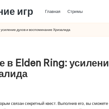
ние игр
Главная
Стримы
g: усиление духов и воспоминание Хризалида
 в Elden Ring: усилени
алида
торым связан секретный квест. Выполнив его, вы сможет