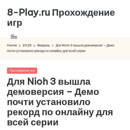
8-Play.ru Прохождение
Skip
to
игр
content
Home
2026
Февраль
Для Nioh 3 вышла демоверсия – Демо
почти установило рекорд по онлайну для всей серии
Posted
Прохождение игр
in
Для Nioh 3 вышла
демоверсия – Демо
почти установило
рекорд по онлайну для
всей серии