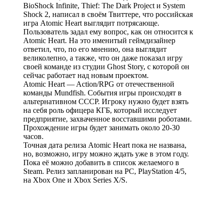
BioShock Infinite, Thief: The Dark Project и System
Shock 2, написал в своём Твиттере, что российская
игра Atomic Heart выглядит потрясающе.
Пользователь задал ему вопрос, как он относится к
Atomic Heart. На это именитый геймдизайнер
ответил, что, по его мнению, она выглядит
великолепно, а также, что он даже показал игру
своей команде из студии Ghost Story, с которой он
сейчас работает над новым проектом.
Atomic Heart — Action/RPG от отечественной
команды Mundfish. События игры происходят в
альтернативном СССР. Игроку нужно будет взять
на себя роль офицера КГБ, который исследует
предприятие, захваченное восставшими роботами.
Прохождение игры будет занимать около 20-30
часов.
Точная дата релиза Atomic Heart пока не названа,
но, возможно, игру можно ждать уже в этом году.
Пока её можно добавить в список желаемого в
Steam. Релиз запланирован на PC, PlayStation 4/5,
на Xbox One и Xbox Series X/S.