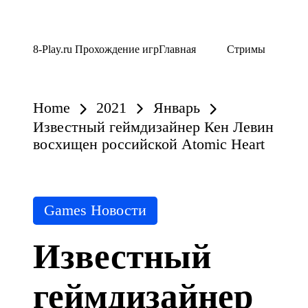
Skip
8-Play.ru Прохождение игр
Главная
Стримы
to
content
Home
2021
Январь
Известный геймдизайнер Кен Левин
восхищен российской Atomic Heart
Posted
Games Новости
in
Известный
геймдизайнер