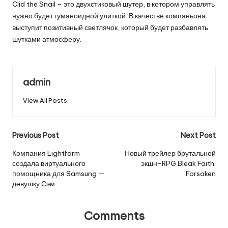
Clid the Snail – это двухстиковый шутер, в котором управлять
нужно будет гуманоидной улиткой. В качестве компаньона
выступит позитивный светлячок, который будет разбавлять
шутками атмосферу.
admin
View All Posts
Post
Previous Post
Next Post
navigation
Компания Lightfarm
Новый трейлер брутальной
создала виртуального
экшн-RPG Bleak Faith:
помощника для Samsung —
Forsaken
девушку Сэм
Comments