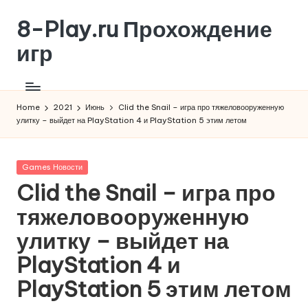
8-Play.ru Прохождение
Skip
to
игр
content
Home
2021
Июнь
Clid the Snail – игра про тяжеловооруженную
улитку – выйдет на PlayStation 4 и PlayStation 5 этим летом
Posted
Games Новости
in
Clid the Snail – игра про
тяжеловооруженную
улитку – выйдет на
PlayStation 4 и
PlayStation 5 этим летом