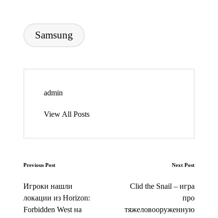
Tags:
Samsung
admin
View All Posts
Post
Previous Post
Next Post
navigation
Игроки нашли
Clid the Snail – игра
локации из Horizon:
про
Forbidden West на
тяжеловооруженную