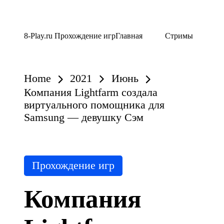
Skip
8-Play.ru Прохождение игр
Главная
Стримы
to
content
Home
2021
Июнь
Компания Lightfarm создала
виртуального помощника для
Samsung — девушку Сэм
Posted
Прохождение игр
in
Компания