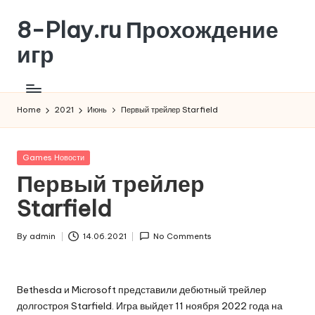
8-Play.ru Прохождение
Skip
to
игр
content
Home
2021
Июнь
Первый трейлер Starfield
Posted
Games Новости
in
Первый трейлер
Starfield
By
admin
14.06.2021
No Comments
Posted
by
Bethesda и Microsoft представили дебютный трейлер
долгостроя Starfield. Игра выйдет 11 ноября 2022 года на