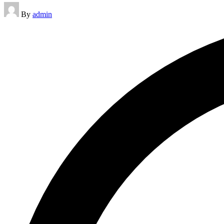
Posted
By
admin
by