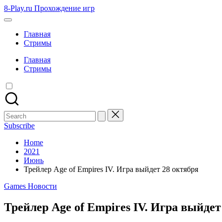
Skip
8-Play.ru Прохождение игр
to
content
Главная
Стримы
Главная
Стримы
Search
for:
Subscribe
Home
2021
Июнь
Трейлер Age of Empires IV. Игра выйдет 28 октября
Posted
Games Новости
in
Трейлер Age of Empires IV. Игра выйдет