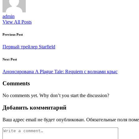
admin
View All Posts
Post
Previous Post
navigation
Первый трейлер Starfield
Next Post
Анонсирована A Plague Tale: Requiem с волнами крыс
Comments
No comments yet. Why don’t you start the discussion?
Добавить комментарий
Ваш адрес email не будет опубликован.
Обязательные поля пом