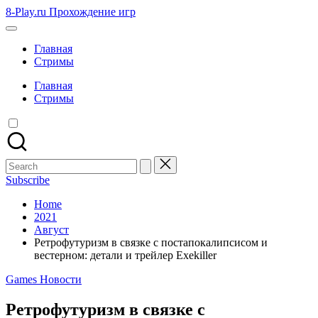
Skip
8-Play.ru Прохождение игр
to
content
Главная
Стримы
Главная
Стримы
Search
for:
Subscribe
Home
2021
Август
Ретрофутуризм в связке с постапокалипсисом и
вестерном: детали и трейлер Exekiller
Posted
Games Новости
in
Ретрофутуризм в связке с