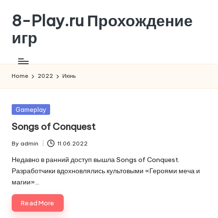
8-Play.ru Прохождение
Skip
to
игр
content
Home
2022
Июнь
Posted
Gameplay
in
Songs of Conquest
By
admin
11.06.2022
Posted
by
Недавно в ранний доступ вышла Songs of Conquest.
Разработчики вдохновлялись культовыми «Героями меча и
магии»…
Read More