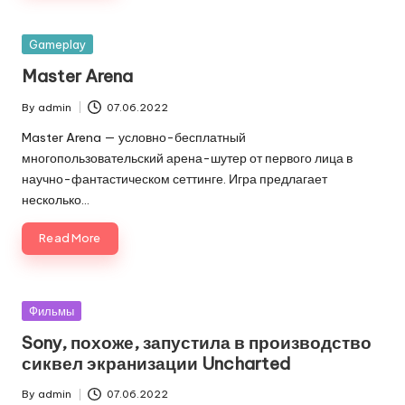
Posted
Gameplay
in
Master Arena
By
admin
07.06.2022
Posted
by
Master Arena — условно-бесплатный
многопользовательский арена-шутер от первого лица в
научно-фантастическом сеттинге. Игра предлагает
несколько…
Read More
Posted
Фильмы
in
Sony, похоже, запустила в производство
сиквел экранизации Uncharted
By
admin
07.06.2022
Posted