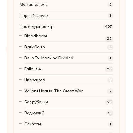
Мультфильмы
3
Первый запуск
1
Прохождение игр
407
Bloodborne
29
Dark Souls
5
Deus Ex: Mankind Divided
1
Fallout 4
20
Uncharted
3
Valiant Hearts: The Great War
2
Без рубрики
23
Ведьмак 3
10
Секреты,
1