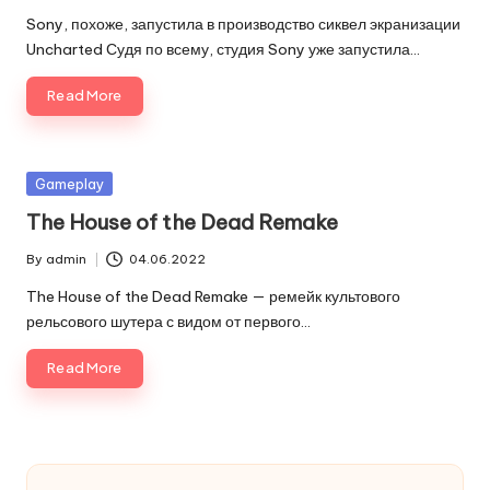
by
Sony, похоже, запустила в производство сиквел экранизации
Uncharted Судя по всему, студия Sony уже запустила…
Read More
Posted
Gameplay
in
The House of the Dead Remake
By
admin
04.06.2022
Posted
by
The House of the Dead Remake — ремейк культового
рельсового шутера с видом от первого…
Read More