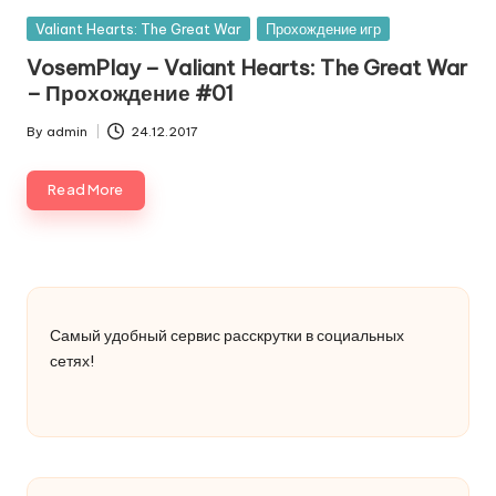
Posted
Valiant Hearts: The Great War
Прохождение игр
in
VosemPlay – Valiant Hearts: The Great War
– Прохождение #01
By
admin
24.12.2017
Posted
by
Read More
Самый удобный сервис расскрутки в социальных
сетях!