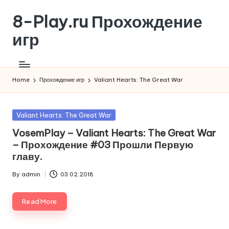
8-Play.ru Прохождение
Skip
to
игр
content
Home
Прохождение игр
Valiant Hearts: The Great War
Posted
Valiant Hearts: The Great War
in
VosemPlay – Valiant Hearts: The Great War
– Прохождение #03 Прошли Первую
главу.
By
admin
03.02.2018
Posted
by
Read More