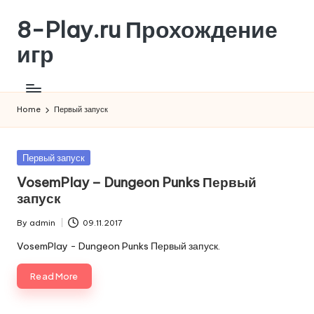
8-Play.ru Прохождение
Skip
to
игр
content
Home
Первый запуск
Posted
Первый запуск
in
VosemPlay – Dungeon Punks Первый
запуск
By
admin
09.11.2017
Posted
by
VosemPlay - Dungeon Punks Первый запуск.
Read More