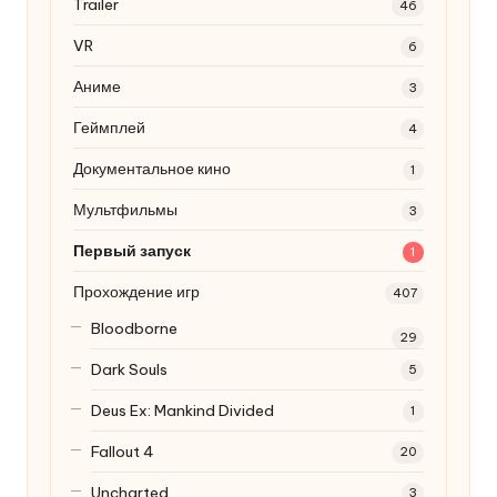
Trailer
46
VR
6
Аниме
3
Геймплей
4
Документальное кино
1
Мультфильмы
3
Первый запуск
1
Прохождение игр
407
Bloodborne
29
Dark Souls
5
Deus Ex: Mankind Divided
1
Fallout 4
20
Uncharted
3