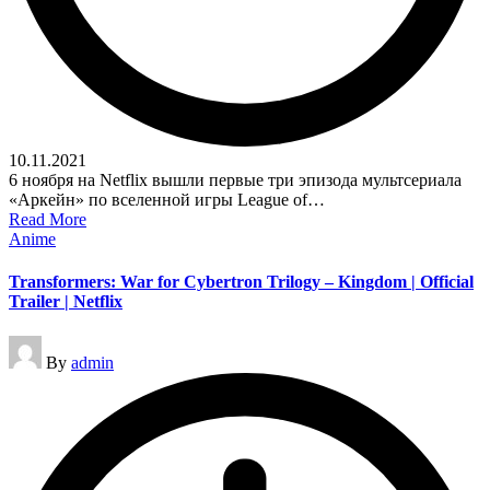
10.11.2021
6 ноября на Netflix вышли первые три эпизода мультсериала
«Аркейн» по вселенной игры League of…
Read More
Posted
Anime
in
Transformers: War for Cybertron Trilogy – Kingdom | Official
Trailer | Netflix
Posted
By
admin
by