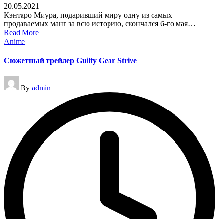
20.05.2021
Кэнтаро Миура, подаривший миру одну из самых
продаваемых манг за всю историю, скончался 6-го мая…
Read More
Posted
Anime
in
Сюжетный трейлер Guilty Gear Strive
Posted
By
admin
by