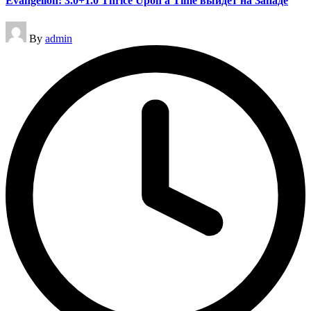
​​Evangelion: 3.0+1.0 Thrice Upon a Time выйдет на Западе
Posted
By
admin
by