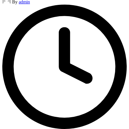
By
admin
by