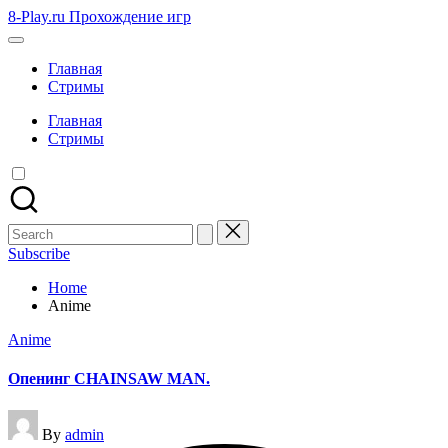
Skip
8-Play.ru Прохождение игр
to
content
Главная
Стримы
Главная
Стримы
Search
for:
Subscribe
Home
Anime
Posted
Anime
in
Опенинг CHAINSAW MAN.
Posted
By
admin
by