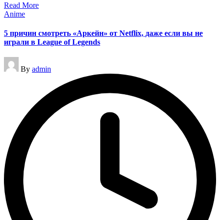
Read More
Posted
Anime
in
5 причин смотреть «Аркейн» от Netflix, даже если вы не
играли в League of Legends
Posted
By
admin
by