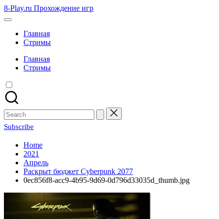
Skip
8-Play.ru Прохождение игр
to
content
Главная
Стримы
Главная
Стримы
Search
for:
Subscribe
Home
2021
Апрель
Раскрыт бюджет Cyberpunk 2077
0ec856f8-acc9-4b95-9d69-0d796d33035d_thumb.jpg