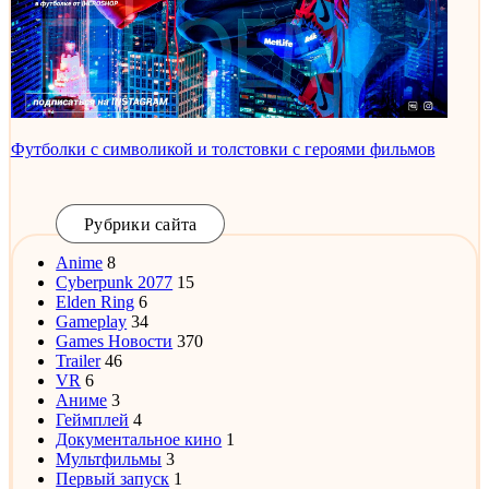
Футболки с символикой и толстовки с героями фильмов
Рубрики сайта
Anime
8
Cyberpunk 2077
15
Elden Ring
6
Gameplay
34
Games Новости
370
Trailer
46
VR
6
Аниме
3
Геймплей
4
Документальное кино
1
Мультфильмы
3
Первый запуск
1