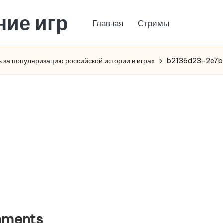
ние игр
Главная
Стримы
ь за популяризацию российской истории в играх
b2136d23-2e7b
ments