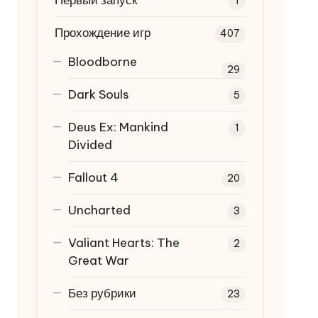
Первый запуск
1
Прохождение игр
407
Bloodborne
29
Dark Souls
5
Deus Ex: Mankind
1
Divided
Fallout 4
20
Uncharted
3
Valiant Hearts: The
2
Great War
Без рубрики
23