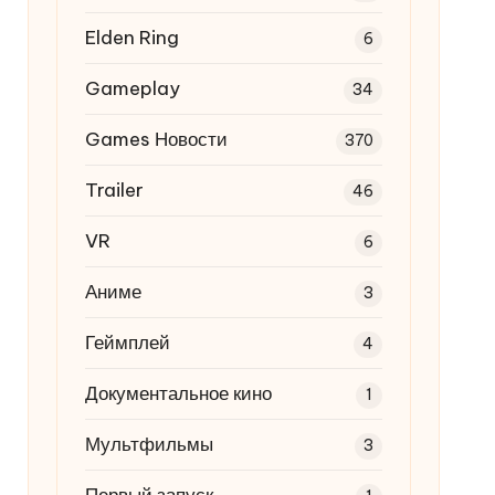
Elden Ring
6
Gameplay
34
Games Новости
370
Trailer
46
VR
6
Аниме
3
Геймплей
4
Документальное кино
1
Мультфильмы
3