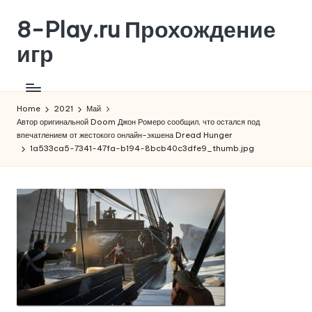
8-Play.ru Прохождение
Skip
to
игр
content
Home
2021
Май
Автор оригинальной Doom Джон Ромеро сообщил, что остался под
впечатлением от жестокого онлайн-экшена Dread Hunger
1a533ca5-7341-47fa-b194-8bcb40c3dfe9_thumb.jpg