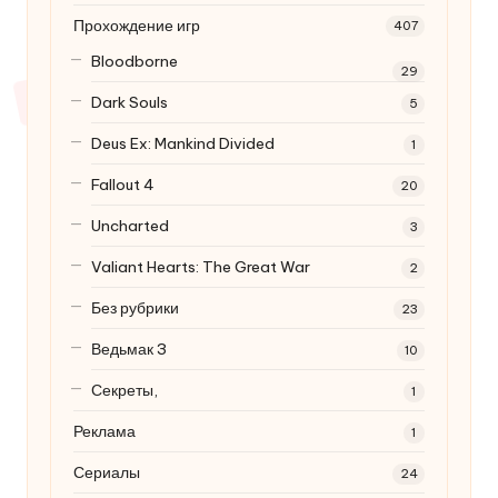
Прохождение игр
407
Bloodborne
29
Dark Souls
5
Deus Ex: Mankind Divided
1
Fallout 4
20
Uncharted
3
Valiant Hearts: The Great War
2
Без рубрики
23
Ведьмак 3
10
Секреты,
1
Реклама
1
Сериалы
24