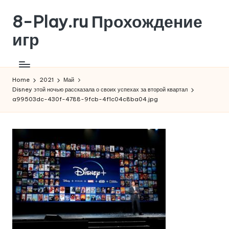
8-Play.ru Прохождение
Skip
to
игр
content
Home
2021
Май
Disney этой ночью рассказала о своих успехах за второй квартал
a99503dc-430f-4788-9fcb-4f1c04c8ba04.jpg