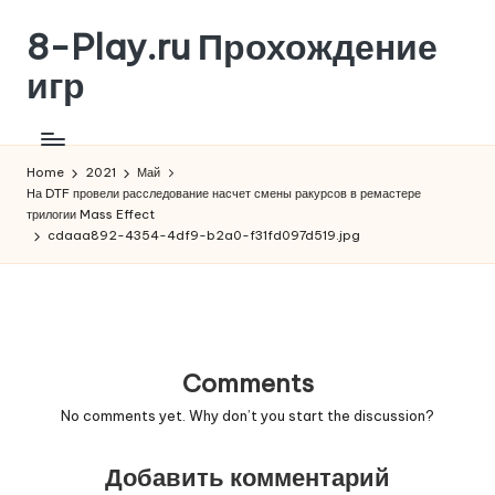
8-Play.ru Прохождение
Skip
to
игр
content
Home
2021
Май
На DTF провели расследование насчет смены ракурсов в ремастере
трилогии Mass Effect
cdaaa892-4354-4df9-b2a0-f31fd097d519.jpg
Comments
No comments yet. Why don’t you start the discussion?
Добавить комментарий