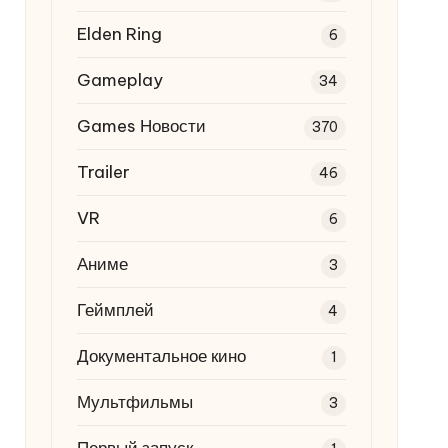
Elden Ring
6
Gameplay
34
Games Новости
370
Trailer
46
VR
6
Аниме
3
Геймплей
4
Документальное кино
1
Мультфильмы
3