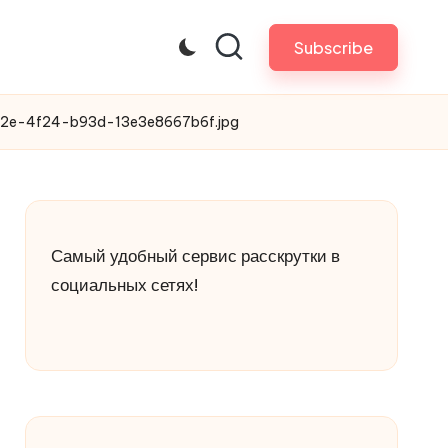
Subscribe
2e-4f24-b93d-13e3e8667b6f.jpg
Самый удобный сервис расскрутки в
социальных сетях!