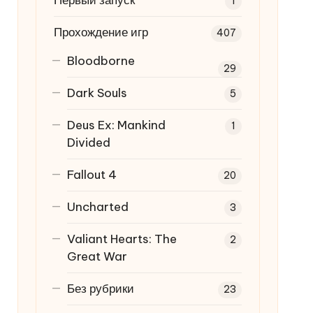
Первый запуск
1
Прохождение игр
407
Bloodborne
29
Dark Souls
5
Deus Ex: Mankind
1
Divided
Fallout 4
20
Uncharted
3
Valiant Hearts: The
2
Great War
Без рубрики
23