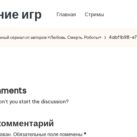
ние игр
Главная
Стримы
ный сериал от авторов «Любовь. Смерть. Роботы»
4abf1b98-e7
ments
’t you start the discussion?
комментарий
ован.
Обязательные поля помечены
*