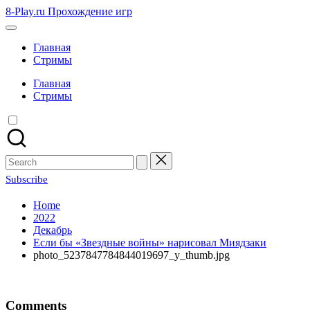
Skip
8-Play.ru Прохождение игр
to
content
Главная
Стримы
Главная
Стримы
Search
for:
Subscribe
Home
2022
Декабрь
Если бы «Звездные войны» нарисовал Миядзаки
photo_5237847784844019697_y_thumb.jpg
Comments