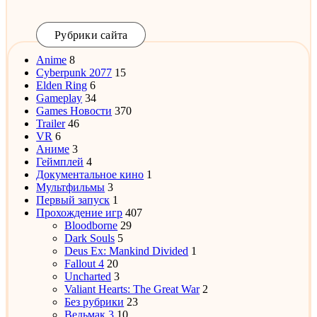
Рубрики сайта
Anime
8
Cyberpunk 2077
15
Elden Ring
6
Gameplay
34
Games Новости
370
Trailer
46
VR
6
Аниме
3
Геймплей
4
Документальное кино
1
Мультфильмы
3
Первый запуск
1
Прохождение игр
407
Bloodborne
29
Dark Souls
5
Deus Ex: Mankind Divided
1
Fallout 4
20
Uncharted
3
Valiant Hearts: The Great War
2
Без рубрики
23
Ведьмак 3
10